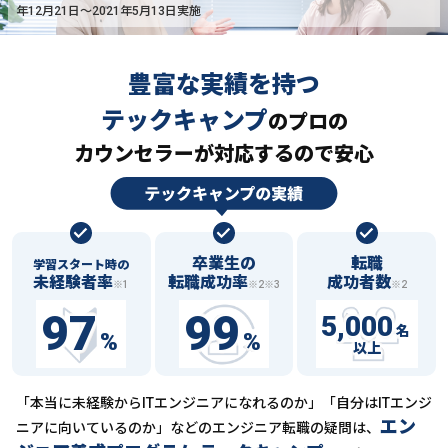
年12月21日〜2021年5月13日実施
豊富な実績を持つ
テックキャンプ
の
プロの
カウンセラーが対応するので安心
卒業生の
転職
学習スタート時の
未経験者率
転職成功率
成功者数
※1
※2※3
※2
97
99
5,000
名
%
%
以上
「本当に未経験からITエンジニアになれるのか」「自分はITエンジ
エン
ニアに向いているのか」などの
エンジニア転職の疑問は、