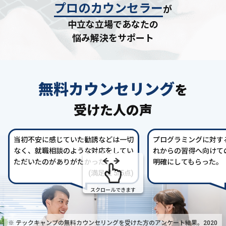
プロのカウンセラー
が
中立な立場であなたの
悩み解決をサポート
無料カウンセリング
を
受けた人の声
当初不安に感じていた勧誘などは一切
プログラミングに対す
なく、就職相談のような対応をしてい
れからの習得へ向けて
ただいたのがありがたかった。
明確にしてもらった。
(満足度 5/5点)
スクロールできます
※ テックキャンプの無料カウンセリングを受けた方の
アンケート結果。2020