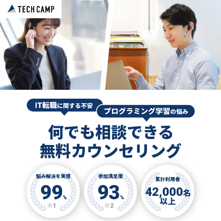
何でも相談できる
無料カウンセリング
悩み解決を実感
参加満足度
累計利用者
99
93
42,000
名
%
%
以上
※1
※2