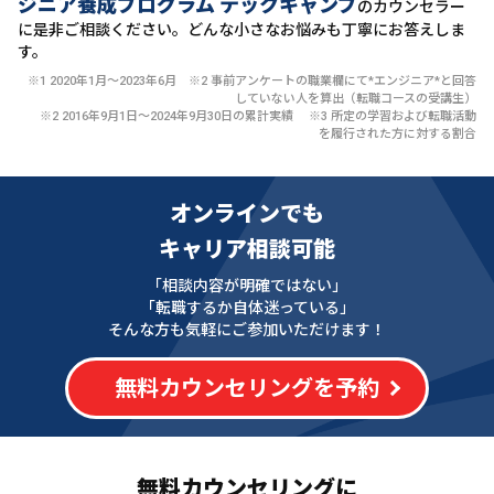
ジニア養成プログラム テックキャンプ
のカウンセラー
に
是非ご相談ください。どんな小さなお悩みも丁寧にお答えしま
す。
※1 2020年1月〜2023年6月 ※2 事前アンケートの職業欄にて*エンジニア*と回答
していない人を算出（転職コースの受講生）
※2 2016年9月1日〜2024年9月30日の累計実績 ※3 所定の学習および転職活動
を履行された方に対する割合
オンラインでも
キャリア相談可能
「相談内容が明確ではない」
「転職するか自体迷っている」
そんな方も気軽にご参加いただけます！
無料カウンセリングを予約
無料カウンセリングに