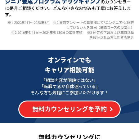
ジニア養成プログラム テックキャンプ
のカウンセラー
に
是非ご相談ください。どんな小さなお悩みも丁寧にお答えしま
す。
※1 2020年1月〜2023年6月 ※2 事前アンケートの職業欄にて*エンジニア*と回答
していない人を算出（転職コースの受講生）
※2 2016年9月1日〜2024年9月30日の累計実績 ※3 所定の学習および転職活動
を履行された方に対する割合
オンラインでも
キャリア相談可能
「相談内容が明確ではない」
「転職するか自体迷っている」
そんな方も気軽にご参加いただけます！
無料カウンセリングを予約
無料カウンセリングに