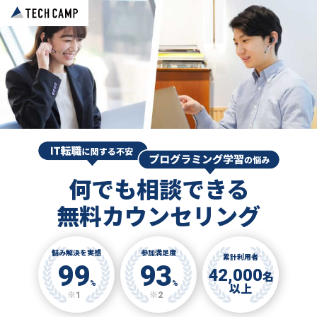
何でも相談できる
無料カウンセリング
悩み解決を実感
参加満足度
累計利用者
99
93
42,000
名
%
%
以上
※1
※2