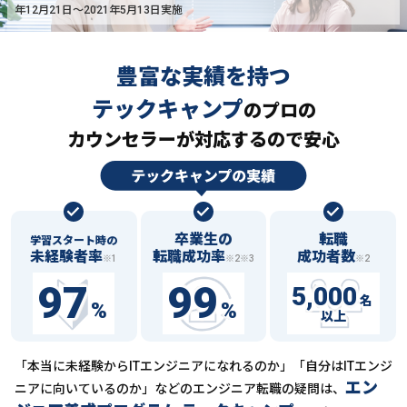
年12月21日〜2021年5月13日実施
豊富な実績を持つ
テックキャンプ
の
プロの
カウンセラーが対応するので安心
卒業生の
転職
学習スタート時の
未経験者率
転職成功率
成功者数
※1
※2※3
※2
97
99
5,000
名
%
%
以上
「本当に未経験からITエンジニアになれるのか」「自分はITエンジ
エン
ニアに向いているのか」などの
エンジニア転職の疑問は、