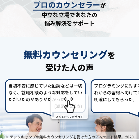
プロのカウンセラー
が
中立な立場であなたの
悩み解決をサポート
無料カウンセリング
を
受けた人の声
当初不安に感じていた勧誘などは一切
プログラミングに対す
なく、就職相談のような対応をしてい
れからの習得へ向けて
ただいたのがありがたかった。
明確にしてもらった。
(満足度 5/5点)
スクロールできます
※ テックキャンプの無料カウンセリングを受けた方の
アンケート結果。2020