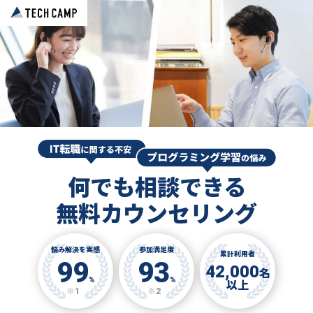
何でも相談できる
無料カウンセリング
悩み解決を実感
参加満足度
累計利用者
99
93
42,000
名
%
%
以上
※1
※2