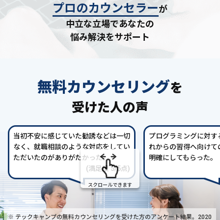
プロのカウンセラー
が
中立な立場であなたの
悩み解決をサポート
無料カウンセリング
を
受けた人の声
当初不安に感じていた勧誘などは一切
プログラミングに対す
なく、就職相談のような対応をしてい
れからの習得へ向けて
ただいたのがありがたかった。
明確にしてもらった。
(満足度 5/5点)
スクロールできます
※ テックキャンプの無料カウンセリングを受けた方の
アンケート結果。2020