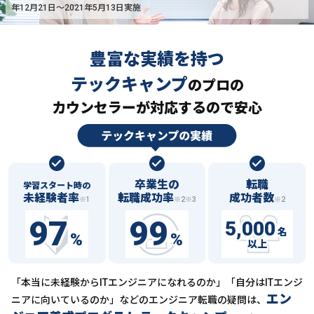
年12月21日〜2021年5月13日実施
豊富な実績を持つ
テックキャンプ
の
プロの
カウンセラーが対応するので安心
卒業生の
転職
学習スタート時の
未経験者率
転職成功率
成功者数
※1
※2※3
※2
97
99
5,000
名
%
%
以上
「本当に未経験からITエンジニアになれるのか」「自分はITエンジ
エン
ニアに向いているのか」などの
エンジニア転職の疑問は、