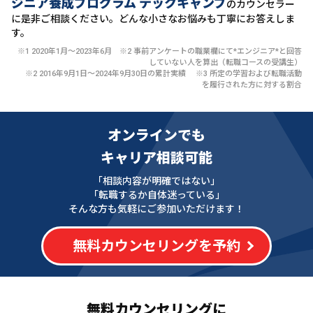
ジニア養成プログラム テックキャンプ
のカウンセラー
に
是非ご相談ください。どんな小さなお悩みも丁寧にお答えしま
す。
※1 2020年1月〜2023年6月 ※2 事前アンケートの職業欄にて*エンジニア*と回答
していない人を算出（転職コースの受講生）
※2 2016年9月1日〜2024年9月30日の累計実績 ※3 所定の学習および転職活動
を履行された方に対する割合
オンラインでも
キャリア相談可能
「相談内容が明確ではない」
「転職するか自体迷っている」
そんな方も気軽にご参加いただけます！
無料カウンセリングを予約
無料カウンセリングに