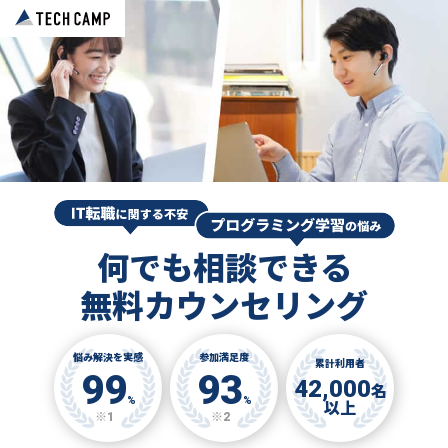
何でも相談できる
無料カウンセリング
悩み解決を実感
参加満足度
累計利用者
99
93
42,000
名
%
%
以上
※1
※2