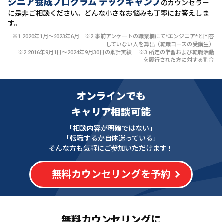
ジニア養成プログラム テックキャンプ
のカウンセラー
に
是非ご相談ください。どんな小さなお悩みも丁寧にお答えしま
す。
※1 2020年1月〜2023年6月 ※2 事前アンケートの職業欄にて*エンジニア*と回答
していない人を算出（転職コースの受講生）
※2 2016年9月1日〜2024年9月30日の累計実績 ※3 所定の学習および転職活動
を履行された方に対する割合
オンラインでも
キャリア相談可能
「相談内容が明確ではない」
「転職するか自体迷っている」
そんな方も気軽にご参加いただけます！
無料カウンセリングを予約
無料カウンセリングに