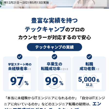
年12月21日〜2021年5月13日実施
豊富な実績を持つ
テックキャンプ
の
プロの
カウンセラーが対応するので安心
卒業生の
転職
学習スタート時の
未経験者率
転職成功率
成功者数
※1
※2※3
※2
97
99
5,000
名
%
%
以上
「本当に未経験からITエンジニアになれるのか」「自分はITエンジ
エン
ニアに向いているのか」などの
エンジニア転職の疑問は、