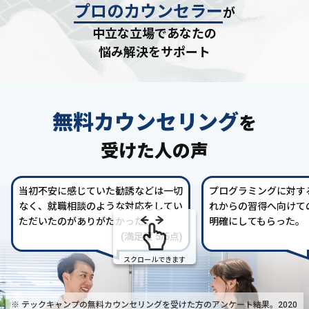
プロのカウンセラー
が
中立な立場であなたの
悩み解決をサポート
無料カウンセリング
を
受けた人の声
当初不安に感じていた勧誘などは一切
プログラミングに対す
なく、就職相談のような対応をしてい
れからの習得へ向けて
ただいたのがありがたかった。
明確にしてもらった。
(満足度 5/5点)
スクロールできます
※ テックキャンプの無料カウンセリングを受けた方の
アンケート結果。2020