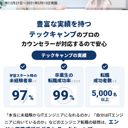
年12月21日〜2021年5月13日実施
豊富な実績を持つ
テックキャンプ
の
プロの
カウンセラーが対応するので安心
卒業生の
転職
学習スタート時の
未経験者率
転職成功率
成功者数
※1
※2※3
※2
97
99
5,000
名
%
%
以上
「本当に未経験からITエンジニアになれるのか」「自分はITエンジ
エン
ニアに向いているのか」などの
エンジニア転職の疑問は、