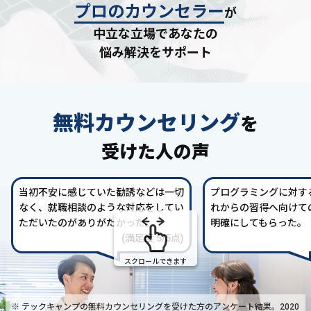
プロのカウンセラー
が
中立な立場であなたの
悩み解決をサポート
無料カウンセリング
を
受けた人の声
当初不安に感じていた勧誘などは一切
プログラミングに対す
なく、就職相談のような対応をしてい
れからの習得へ向けて
ただいたのがありがたかった。
明確にしてもらった。
(満足度 5/5点)
スクロールできます
※ テックキャンプの無料カウンセリングを受けた方の
アンケート結果。2020