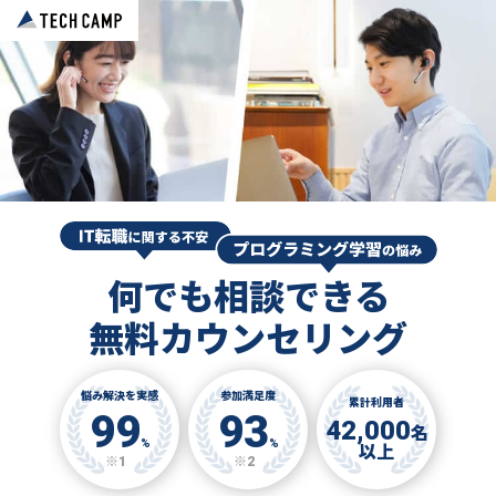
何でも相談できる
無料カウンセリング
悩み解決を実感
参加満足度
累計利用者
99
93
42,000
名
%
%
以上
※1
※2