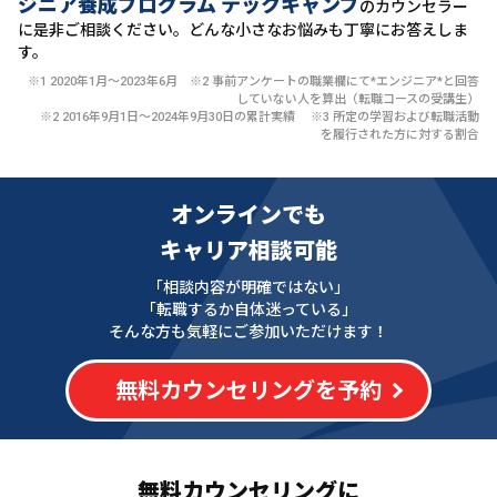
ジニア養成プログラム テックキャンプ
のカウンセラー
に
是非ご相談ください。どんな小さなお悩みも丁寧にお答えしま
す。
※1 2020年1月〜2023年6月 ※2 事前アンケートの職業欄にて*エンジニア*と回答
していない人を算出（転職コースの受講生）
※2 2016年9月1日〜2024年9月30日の累計実績 ※3 所定の学習および転職活動
を履行された方に対する割合
オンラインでも
キャリア相談可能
「相談内容が明確ではない」
「転職するか自体迷っている」
そんな方も気軽にご参加いただけます！
無料カウンセリングを予約
無料カウンセリングに