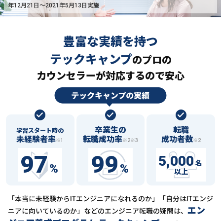
年12月21日〜2021年5月13日実施
豊富な実績を持つ
テックキャンプ
の
プロの
カウンセラーが対応するので安心
卒業生の
転職
学習スタート時の
未経験者率
転職成功率
成功者数
※1
※2※3
※2
97
99
5,000
名
%
%
以上
「本当に未経験からITエンジニアになれるのか」「自分はITエンジ
エン
ニアに向いているのか」などの
エンジニア転職の疑問は、