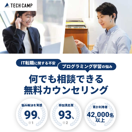
何でも相談できる
無料カウンセリング
悩み解決を実感
参加満足度
累計利用者
99
93
42,000
名
%
%
以上
※1
※2