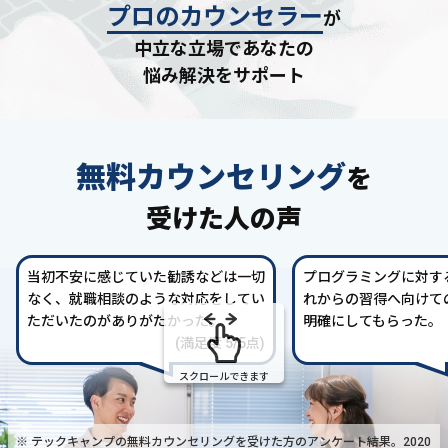
プロのカウンセラー
が
中立な立場であなたの
悩み解決をサポート
無料カウンセリング
を
受けた人の声
当初不安に感じていた勧誘などは一切
プログラミングに対す
なく、就職相談のような対応をしてい
れからの習得へ向けて
ただいたのがありがたかった。
明確にしてもらった。
(満足度 5/5点)
スクロールできます
※ テックキャンプの無料カウンセリングを受けた方の
アンケート結果。2020