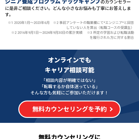
ジニア養成プログラム テックキャンプ
のカウンセラー
に
是非ご相談ください。どんな小さなお悩みも丁寧にお答えしま
す。
※1 2020年1月〜2023年6月 ※2 事前アンケートの職業欄にて*エンジニア*と回答
していない人を算出（転職コースの受講生）
※2 2016年9月1日〜2024年9月30日の累計実績 ※3 所定の学習および転職活動
を履行された方に対する割合
オンラインでも
キャリア相談可能
「相談内容が明確ではない」
「転職するか自体迷っている」
そんな方も気軽にご参加いただけます！
無料カウンセリングを予約
無料カウンセリングに