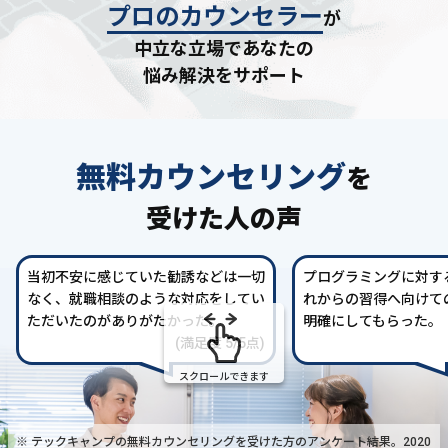
プロのカウンセラー
が
中立な立場であなたの
悩み解決をサポート
無料カウンセリング
を
受けた人の声
当初不安に感じていた勧誘などは一切
プログラミングに対す
なく、就職相談のような対応をしてい
れからの習得へ向けて
ただいたのがありがたかった。
明確にしてもらった。
(満足度 5/5点)
スクロールできます
※ テックキャンプの無料カウンセリングを受けた方の
アンケート結果。2020