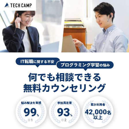
何でも相談できる
無料カウンセリング
悩み解決を実感
参加満足度
累計利用者
99
93
42,000
名
%
%
以上
※1
※2