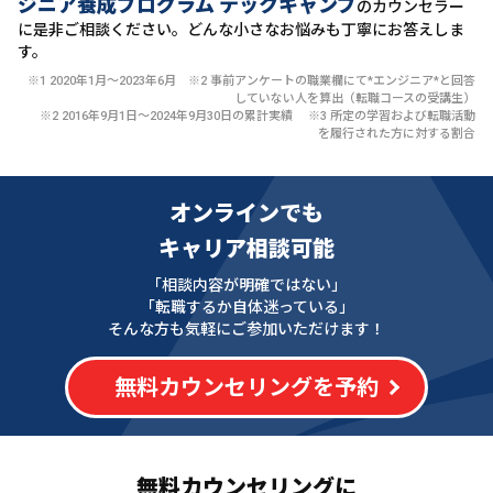
ジニア養成プログラム テックキャンプ
のカウンセラー
に
是非ご相談ください。どんな小さなお悩みも丁寧にお答えしま
す。
※1 2020年1月〜2023年6月 ※2 事前アンケートの職業欄にて*エンジニア*と回答
していない人を算出（転職コースの受講生）
※2 2016年9月1日〜2024年9月30日の累計実績 ※3 所定の学習および転職活動
を履行された方に対する割合
オンラインでも
キャリア相談可能
「相談内容が明確ではない」
「転職するか自体迷っている」
そんな方も気軽にご参加いただけます！
無料カウンセリングを予約
無料カウンセリングに