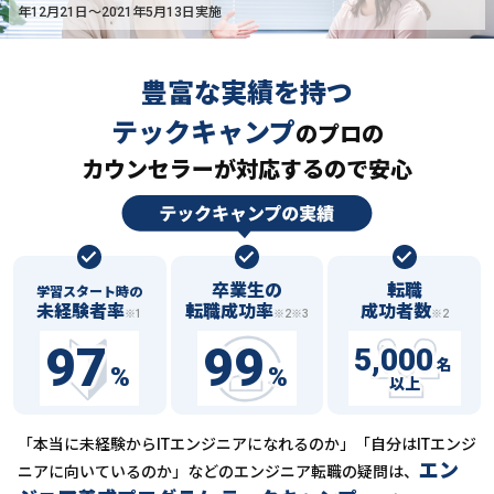
年12月21日〜2021年5月13日実施
豊富な実績を持つ
テックキャンプ
の
プロの
カウンセラーが対応するので安心
卒業生の
転職
学習スタート時の
未経験者率
転職成功率
成功者数
※1
※2※3
※2
97
99
5,000
名
%
%
以上
「本当に未経験からITエンジニアになれるのか」「自分はITエンジ
エン
ニアに向いているのか」などの
エンジニア転職の疑問は、