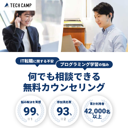
何でも相談できる
無料カウンセリング
悩み解決を実感
参加満足度
累計利用者
99
93
42,000
名
%
%
以上
※1
※2