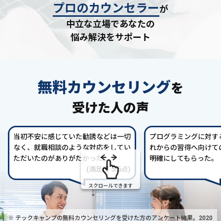
プロのカウンセラー
が
中立な立場であなたの
悩み解決をサポート
無料カウンセリング
を
受けた人の声
当初不安に感じていた勧誘などは一切
プログラミングに対す
なく、就職相談のような対応をしてい
れからの習得へ向けて
ただいたのがありがたかった。
明確にしてもらった。
(満足度 5/5点)
スクロールできます
※ テックキャンプの無料カウンセリングを受けた方の
アンケート結果。2020