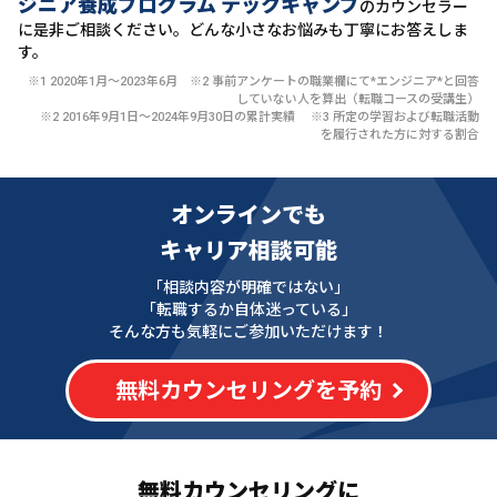
ジニア養成プログラム テックキャンプ
のカウンセラー
に
是非ご相談ください。どんな小さなお悩みも丁寧にお答えしま
す。
※1 2020年1月〜2023年6月 ※2 事前アンケートの職業欄にて*エンジニア*と回答
していない人を算出（転職コースの受講生）
※2 2016年9月1日〜2024年9月30日の累計実績 ※3 所定の学習および転職活動
を履行された方に対する割合
オンラインでも
キャリア相談可能
「相談内容が明確ではない」
「転職するか自体迷っている」
そんな方も気軽にご参加いただけます！
無料カウンセリングを予約
無料カウンセリングに