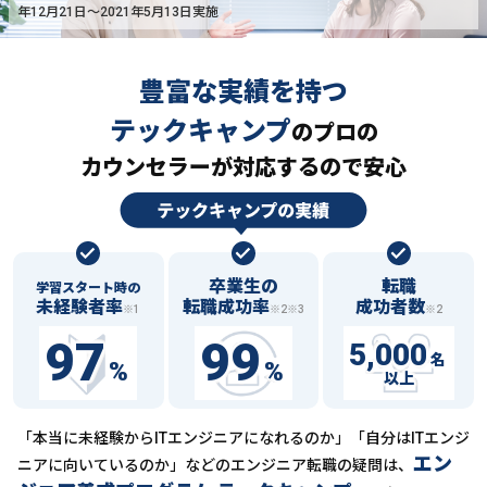
年12月21日〜2021年5月13日実施
豊富な実績を持つ
テックキャンプ
の
プロの
カウンセラーが対応するので安心
卒業生の
転職
学習スタート時の
未経験者率
転職成功率
成功者数
※1
※2※3
※2
97
99
5,000
名
%
%
以上
「本当に未経験からITエンジニアになれるのか」「自分はITエンジ
エン
ニアに向いているのか」などの
エンジニア転職の疑問は、