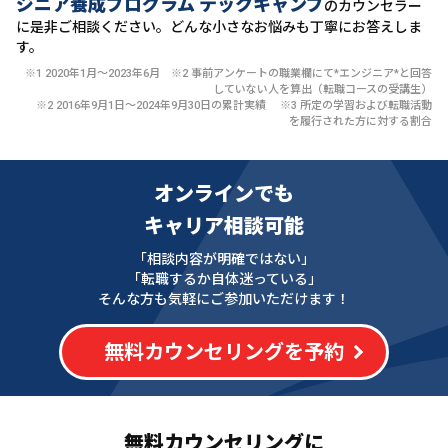
ジニア養成プログラム テックキャンプ
のカウンセラー
に
是非ご相談ください。どんな小さなお悩みも丁寧にお答えしま
す。
※1 2020年1月〜2023年6月 ※2 事前アンケートの職業欄にて*エンジニア*と回答
していない人を算出（転職コースの受講生）
※2 2016年9月1日〜2024年9月30日の累計実績 ※3 所定の学習および転職活動
を履行された方に対する割合
オンラインでも
キャリア相談可能
「相談内容が明確ではない」
「転職するか自体迷っている」
そんな方も気軽にご参加いただけます！
無料カウンセリングを予約
無料カウンセリングに