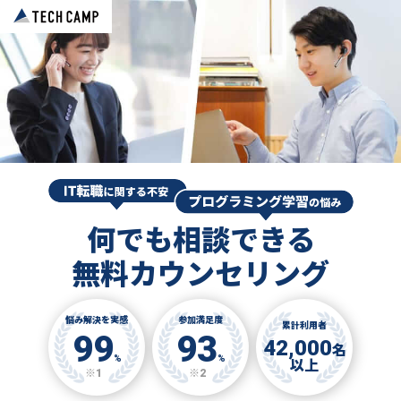
何でも相談できる
無料カウンセリング
悩み解決を実感
参加満足度
累計利用者
99
93
42,000
名
%
%
以上
※1
※2