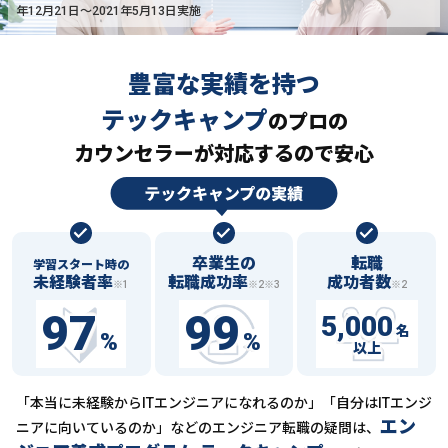
年12月21日〜2021年5月13日実施
豊富な実績を持つ
テックキャンプ
の
プロの
カウンセラーが対応するので安心
卒業生の
転職
学習スタート時の
未経験者率
転職成功率
成功者数
※1
※2※3
※2
97
99
5,000
名
%
%
以上
「本当に未経験からITエンジニアになれるのか」「自分はITエンジ
エン
ニアに向いているのか」などの
エンジニア転職の疑問は、