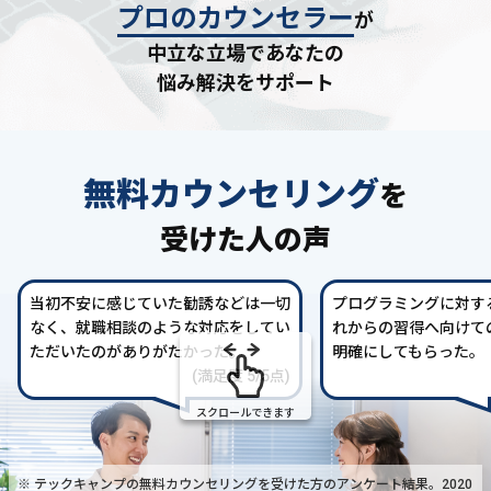
プロのカウンセラー
が
中立な立場であなたの
悩み解決をサポート
無料カウンセリング
を
受けた人の声
当初不安に感じていた勧誘などは一切
プログラミングに対す
なく、就職相談のような対応をしてい
れからの習得へ向けて
ただいたのがありがたかった。
明確にしてもらった。
(満足度 5/5点)
スクロールできます
※ テックキャンプの無料カウンセリングを受けた方の
アンケート結果。2020