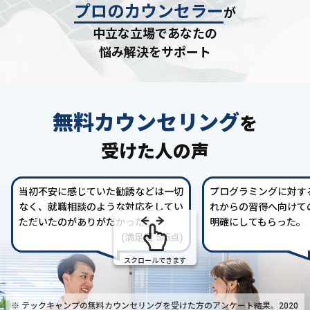
プロのカウンセラー
が
中立な立場であなたの
悩み解決をサポート
無料カウンセリング
を
受けた人の声
当初不安に感じていた勧誘などは一切
プログラミングに対す
なく、就職相談のような対応をしてい
れからの習得へ向けて
ただいたのがありがたかった。
明確にしてもらった。
(満足度 5/5点)
スクロールできます
※ テックキャンプの無料カウンセリングを受けた方の
アンケート結果。2020