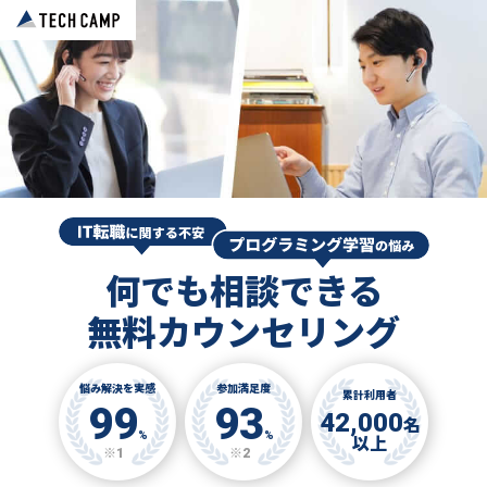
何でも相談できる
無料カウンセリング
悩み解決を実感
参加満足度
累計利用者
99
93
42,000
名
%
%
以上
※1
※2