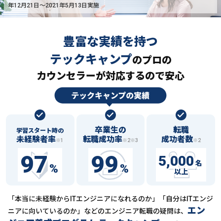
年12月21日〜2021年5月13日実施
豊富な実績を持つ
テックキャンプ
の
プロの
カウンセラーが対応するので安心
卒業生の
転職
学習スタート時の
未経験者率
転職成功率
成功者数
※1
※2※3
※2
97
99
5,000
名
%
%
以上
「本当に未経験からITエンジニアになれるのか」「自分はITエンジ
エン
ニアに向いているのか」などの
エンジニア転職の疑問は、