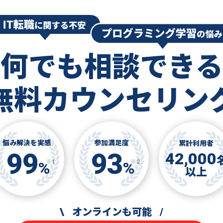
何でも相談できる
無料カウンセリン
悩み解決を実感
参加満足度
累計利用者
99
93
42,000
※1
※2
%
%
以上
\
オンラインも可能
/