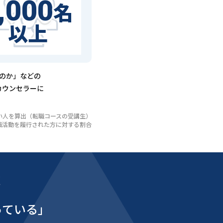
,000
名
以上
るのか」などの
カウンセラーに
いない人を算出（転職コースの受講生）
び転職活動を履行された方に対する割合
能
っている」