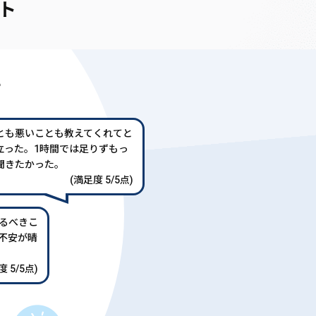
ト
声
とも悪いことも教えてくれてと
立った。1時間では足りずもっ
聞きたかった。
(満足度 5/5点)
るべきこ
不安が晴
 5/5点)