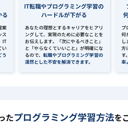
IT転職やプログラミング学習の
かる
ハードルが下がる
提案
あなたの理想とするキャリアをヒアリ
プ
ンス
ングして、実現のために必要なことを
何
IT
お伝えします。「次にやるべきこと」
し
てい
と「やらなくていいこと」が明確にな
方
どう
るので、
転職やプログラミング学習の
す
。
漠然とした不安を解消できます。
率
プログラミング学習方法
った
を