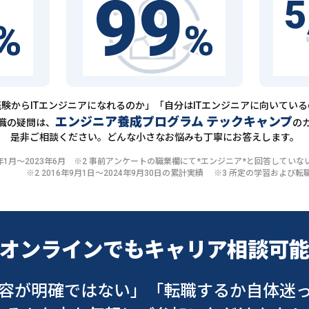
99
5
%
%
験からITエンジニアになれるのか」「自分はITエンジニアに向いてい
エンジニア養成プログラム テックキャンプ
職の疑問は、
の
是非ご相談ください。どんな小さなお悩みも丁寧にお答えします。
20年1月〜2023年6月 ※2 事前アンケートの職業欄にて*エンジニア*と回答して
※2 2016年9月1日〜2024年9月30日の累計実績 ※3 所定の学習およ
オンラインでも
キャリア相談可
容が明確ではない」
「転職するか自体迷