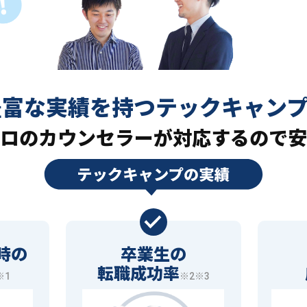
豊富な実績を持つ
テックキャン
ロの
カウンセラーが対応するので安
時の
卒業生の
転職成功率
※1
※2※3