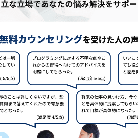
中立な立場であなたの
悩み解決をサポー
無料カウンセリング
を
受けた人の
どは一切
プログラミングに対する不明な点やこ
いいこ
をしてい
れからの習得へ向けてのアドバイスを
ても役
。
明確にしてもらった。
と話を
 5/5点)
(満足度 5/5点)
業界のことは詳しくないですが、些
将来の仕事の見つけ方、今や
質問まで答えてくれたので有意義
とを具体的に提案してもらい
間となった。
れて目標が具体的になった。
(満足度 4/5点)
(満足度