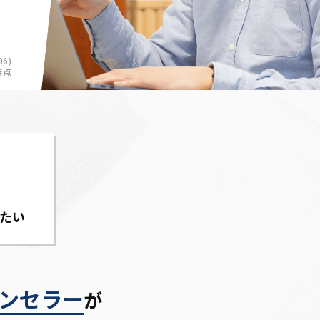
6)
時点
たい
ンセラー
が