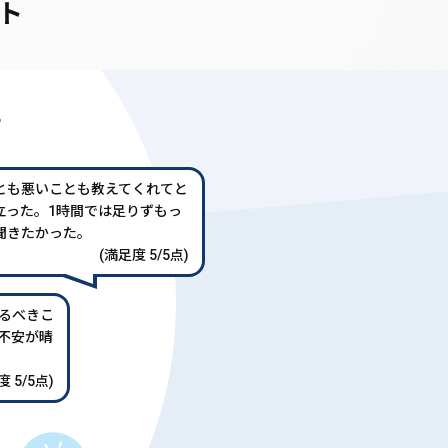
ト
声
とも悪いことも教えてくれてと
立った。1時間では足りずもっ
聞きたかった。
(満足度 5/5点)
るべきこ
不安が晴
 5/5点)