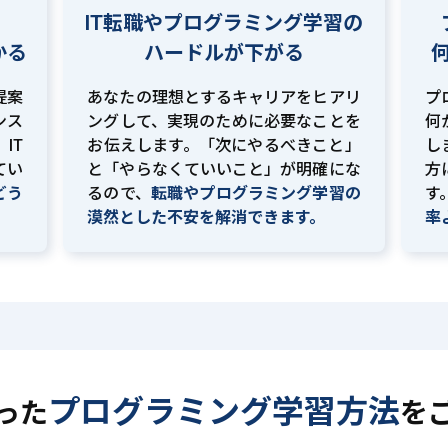
IT転職やプログラミング学習の
かる
ハードルが下がる
提案
あなたの理想とするキャリアをヒアリ
プ
ンス
ングして、実現のために必要なことを
何
IT
お伝えします。「次にやるべきこと」
し
てい
と「やらなくていいこと」が明確にな
方
どう
るので、
転職やプログラミング学習の
す
。
漠然とした不安を解消できます。
率
プログラミング学習方法
った
を