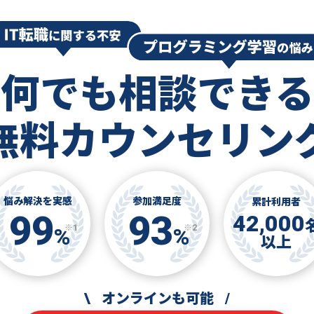
何でも相談できる
無料カウンセリン
悩み解決を実感
参加満足度
累計利用者
99
93
42,000
※1
※2
%
%
以上
\
オンラインも可能
/