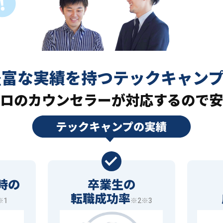
豊富な実績を持つ
テックキャン
ロの
カウンセラーが対応するので安
時の
卒業生の
転職成功率
※1
※2※3