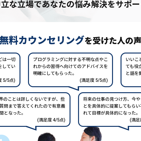
中立な立場であなたの
悩み解決をサポー
無料カウンセリング
を
受けた人の
どは一切
プログラミングに対する不明な点やこ
いいこ
をしてい
れからの習得へ向けてのアドバイスを
ても役
。
明確にしてもらった。
と話を
 5/5点)
(満足度 5/5点)
業界のことは詳しくないですが、些
将来の仕事の見つけ方、今や
質問まで答えてくれたので有意義
とを具体的に提案してもらい
間となった。
れて目標が具体的になった。
(満足度 4/5点)
(満足度