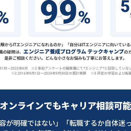
99
5
%
%
験からITエンジニアになれるのか」「自分はITエンジニアに向いてい
エンジニア養成プログラム テックキャンプ
職の疑問は、
の
是非ご相談ください。どんな小さなお悩みも丁寧にお答えします。
20年1月〜2023年6月 ※2 事前アンケートの職業欄にて*エンジニア*と回答して
※2 2016年9月1日〜2024年9月30日の累計実績 ※3 所定の学習およ
オンラインでも
キャリア相談可
容が明確ではない」
「転職するか自体迷