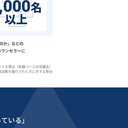
,000
名
以上
るのか」などの
カウンセラーに
いない人を算出（転職コースの受講生）
び転職活動を履行された方に対する割合
能
っている」