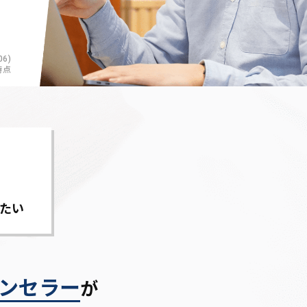
6)
時点
たい
ンセラー
が