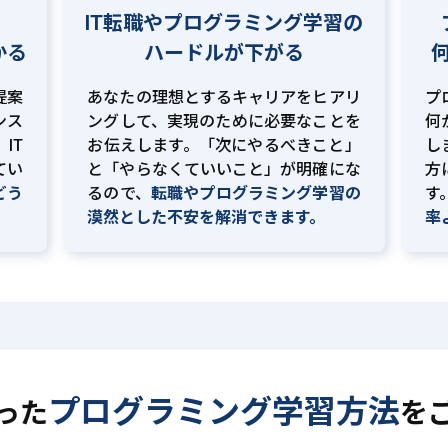
IT転職やプログラミング学習の
かる
ハードルが下がる
提案
あなたの理想とするキャリアをヒアリ
プ
ンス
ングして、実現のために必要なことを
何
IT
お伝えします。「次にやるべきこと」
し
てい
と「やらなくていいこと」が明確にな
方
どう
るので、
転職やプログラミング学習の
す
。
漠然とした不安を解消できます。
率
プログラミング学習方法
った
を