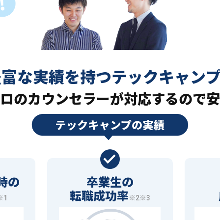
豊富な実績を持つ
テックキャン
ロの
カウンセラーが対応するので安
時の
卒業生の
転職成功率
※1
※2※3