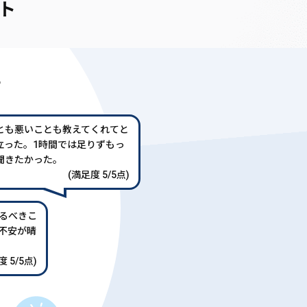
ト
声
とも悪いことも教えてくれてと
立った。1時間では足りずもっ
聞きたかった。
(満足度 5/5点)
るべきこ
不安が晴
 5/5点)