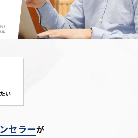
6)
時点
たい
ンセラー
が