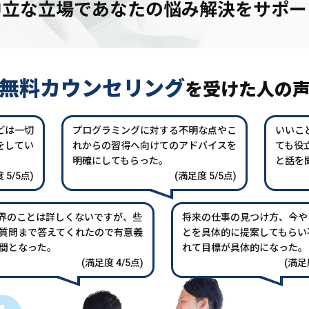
中立な立場であなたの
悩み解決をサポー
無料カウンセリング
を
受けた人の
どは一切
プログラミングに対する不明な点やこ
いいこ
をしてい
れからの習得へ向けてのアドバイスを
ても役
。
明確にしてもらった。
と話を
 5/5点)
(満足度 5/5点)
業界のことは詳しくないですが、些
将来の仕事の見つけ方、今や
質問まで答えてくれたので有意義
とを具体的に提案してもらい
間となった。
れて目標が具体的になった。
(満足度 4/5点)
(満足度