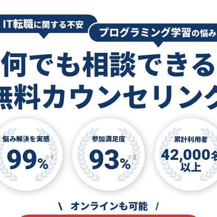
何でも相談できる
無料カウンセリン
悩み解決を実感
参加満足度
累計利用者
99
93
42,000
※1
※2
%
%
以上
\
オンラインも可能
/