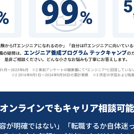
99
5
%
%
験からITエンジニアになれるのか」「自分はITエンジニアに向いてい
エンジニア養成プログラム テックキャンプ
職の疑問は、
の
是非ご相談ください。どんな小さなお悩みも丁寧にお答えします。
20年1月〜2023年6月 ※2 事前アンケートの職業欄にて*エンジニア*と回答して
※2 2016年9月1日〜2024年9月30日の累計実績 ※3 所定の学習およ
オンラインでも
キャリア相談可
容が明確ではない」
「転職するか自体迷