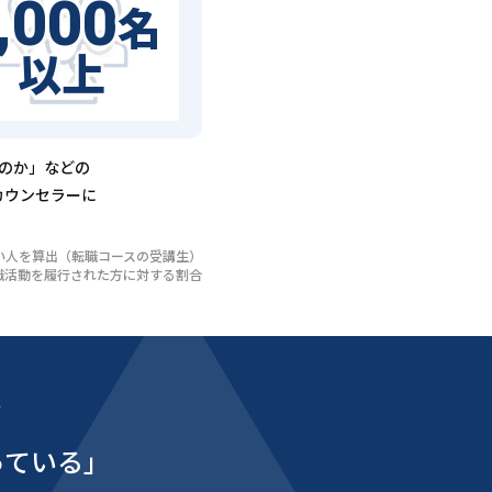
,000
名
以上
るのか」などの
カウンセラーに
いない人を算出（転職コースの受講生）
び転職活動を履行された方に対する割合
能
っている」