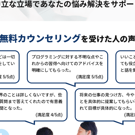
中立な立場であなたの
悩み解決をサポー
無料カウンセリング
を
受けた人の
どは一切
プログラミングに対する不明な点やこ
いいこ
をしてい
れからの習得へ向けてのアドバイスを
ても役
。
明確にしてもらった。
と話を
 5/5点)
(満足度 5/5点)
業界のことは詳しくないですが、些
将来の仕事の見つけ方、今や
質問まで答えてくれたので有意義
とを具体的に提案してもらい
間となった。
れて目標が具体的になった。
(満足度 4/5点)
(満足度