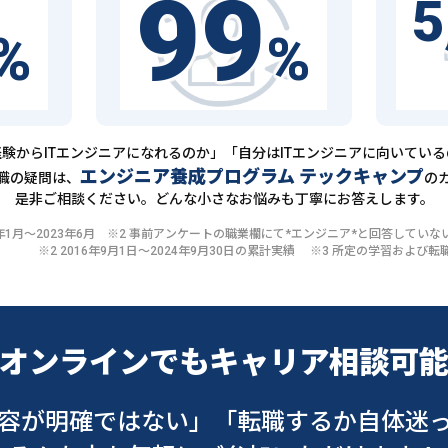
99
5
%
%
験からITエンジニアになれるのか」「自分はITエンジニアに向いてい
エンジニア養成プログラム テックキャンプ
職の疑問は、
の
是非ご相談ください。どんな小さなお悩みも丁寧にお答えします。
20年1月〜2023年6月 ※2 事前アンケートの職業欄にて*エンジニア*と回答して
※2 2016年9月1日〜2024年9月30日の累計実績 ※3 所定の学習およ
オンラインでも
キャリア相談可
容が明確ではない」
「転職するか自体迷