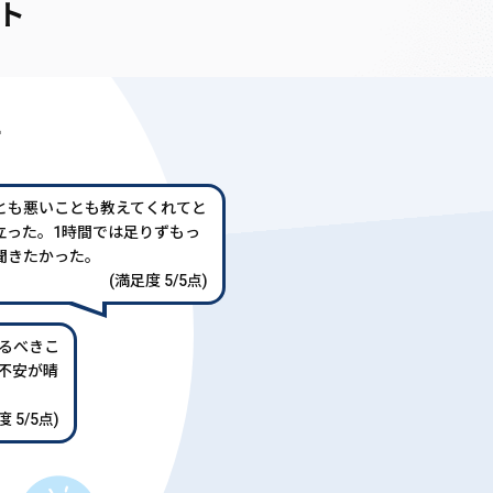
ト
声
とも悪いことも教えてくれてと
立った。1時間では足りずもっ
聞きたかった。
(満足度 5/5点)
るべきこ
不安が晴
 5/5点)