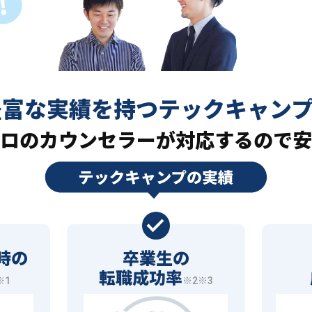
豊富な実績を持つ
テックキャン
ロの
カウンセラーが対応するので安
時の
卒業生の
転職成功率
※1
※2※3