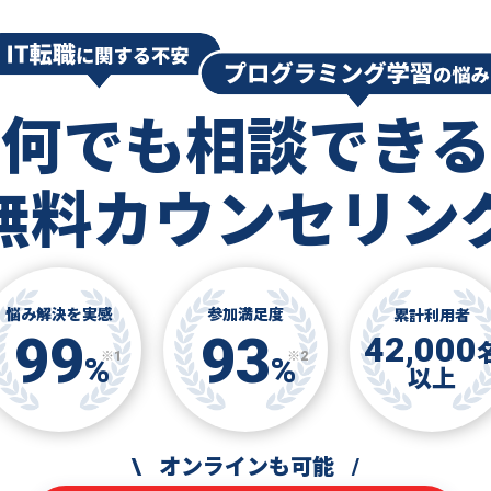
何でも相談できる
無料カウンセリン
悩み解決を実感
参加満足度
累計利用者
99
93
42,000
※1
※2
%
%
以上
\
オンラインも可能
/