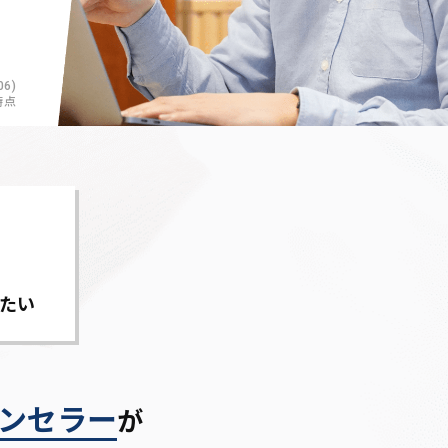
6)
時点
たい
ンセラー
が