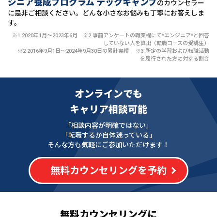
ジニア養成プログラム テックキャンプ
のカウンセラー
に
是非ご相談ください。どんな小さなお悩みも丁寧にお答えしま
す。
※1 2020年1月〜2023年6月 ※2 事前アンケートの職業欄にて*エンジニア*と回答
していない人を算出（転職コースの受講生）
※2 2016年9月1日〜2024年9月30日の累計実績 ※3 所定の学習および転職活動
を履行された方に対する割合
オンラインでも
キャリア相談可能
「相談内容が明確ではない」
「転職するか自体迷っている」
そんな方も気軽にご参加いただけます！
無料カウンセリングを予約
無料カウンセリングに