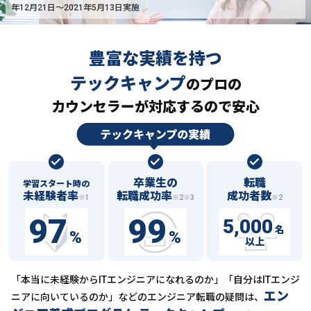
年12月21日〜2021年5月13日実施
豊富な実績を持つ
テックキャンプ
の
プロの
カウンセラーが対応するので安心
卒業生の
転職
学習スタート時の
未経験者率
転職成功率
成功者数
※1
※2※3
※2
97
99
5,000
名
%
%
以上
「本当に未経験からITエンジニアになれるのか」「自分はITエンジ
エン
ニアに向いているのか」などの
エンジニア転職の疑問は、