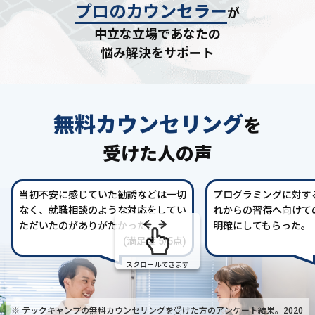
プロのカウンセラー
が
中立な立場であなたの
悩み解決をサポート
無料カウンセリング
を
受けた人の声
当初不安に感じていた勧誘などは一切
プログラミングに対す
なく、就職相談のような対応をしてい
れからの習得へ向けて
ただいたのがありがたかった。
明確にしてもらった。
(満足度 5/5点)
スクロールできます
※ テックキャンプの無料カウンセリングを受けた方の
アンケート結果。2020