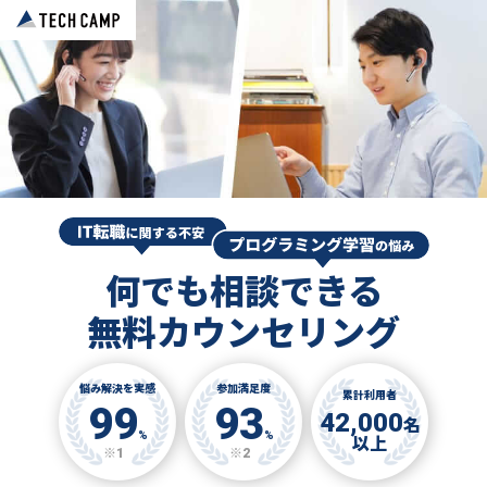
何でも相談できる
無料カウンセリング
悩み解決を実感
参加満足度
累計利用者
99
93
42,000
名
%
%
以上
※1
※2