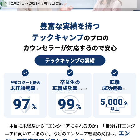
年12月21日〜2021年5月13日実施
豊富な実績を持つ
テックキャンプ
の
プロの
カウンセラーが対応するので安心
卒業生の
転職
学習スタート時の
未経験者率
転職成功率
成功者数
※1
※2※3
※2
97
99
5,000
名
%
%
以上
「本当に未経験からITエンジニアになれるのか」「自分はITエンジ
エン
ニアに向いているのか」などの
エンジニア転職の疑問は、