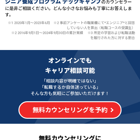
ジニア養成プログラム テックキャンプ
のカウンセラー
に
是非ご相談ください。どんな小さなお悩みも丁寧にお答えしま
す。
※1 2020年1月〜2023年6月 ※2 事前アンケートの職業欄にて*エンジニア*と回答
していない人を算出（転職コースの受講生）
※2 2016年9月1日〜2024年9月30日の累計実績 ※3 所定の学習および転職活動
を履行された方に対する割合
オンラインでも
キャリア相談可能
「相談内容が明確ではない」
「転職するか自体迷っている」
そんな方も気軽にご参加いただけます！
無料カウンセリングを予約
無料カウンセリングに