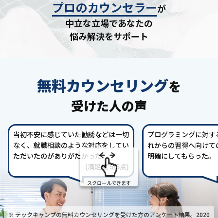
プロのカウンセラー
が
中立な立場であなたの
悩み解決をサポート
無料カウンセリング
を
受けた人の声
当初不安に感じていた勧誘などは一切
プログラミングに対す
なく、就職相談のような対応をしてい
れからの習得へ向けて
ただいたのがありがたかった。
明確にしてもらった。
(満足度 5/5点)
スクロールできます
※ テックキャンプの無料カウンセリングを受けた方の
アンケート結果。2020