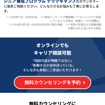
ジニア養成プログラム テックキャンプ
のカウンセラー
に
是非ご相談ください。どんな小さなお悩みも丁寧にお答えしま
す。
※1 2020年1月〜2023年6月 ※2 事前アンケートの職業欄にて*エンジニア*と回答
していない人を算出（転職コースの受講生）
※2 2016年9月1日〜2024年9月30日の累計実績 ※3 所定の学習および転職活動
を履行された方に対する割合
オンラインでも
キャリア相談可能
「相談内容が明確ではない」
「転職するか自体迷っている」
そんな方も気軽にご参加いただけます！
無料カウンセリングを予約
無料カウンセリングに