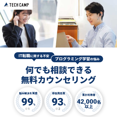
何でも相談できる
無料カウンセリング
悩み解決を実感
参加満足度
累計利用者
99
93
42,000
名
%
%
以上
※1
※2