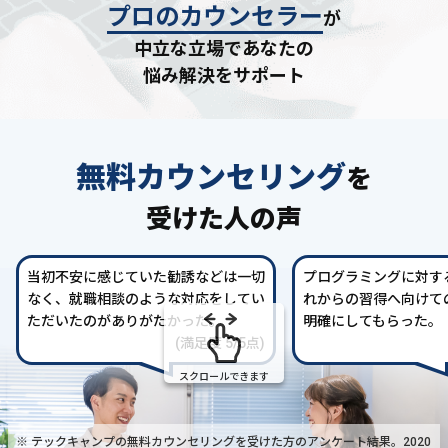
プロのカウンセラー
が
中立な立場であなたの
悩み解決をサポート
無料カウンセリング
を
受けた人の声
当初不安に感じていた勧誘などは一切
プログラミングに対す
なく、就職相談のような対応をしてい
れからの習得へ向けて
ただいたのがありがたかった。
明確にしてもらった。
(満足度 5/5点)
スクロールできます
※ テックキャンプの無料カウンセリングを受けた方の
アンケート結果。2020