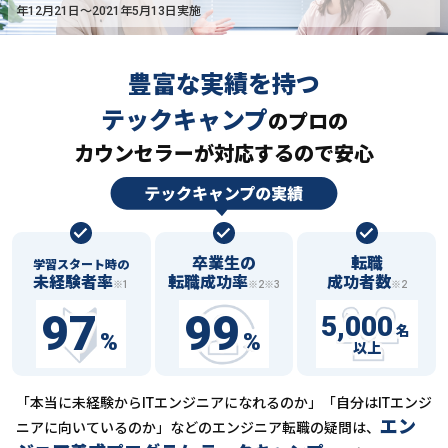
年12月21日〜2021年5月13日実施
豊富な実績を持つ
テックキャンプ
の
プロの
カウンセラーが対応するので安心
卒業生の
転職
学習スタート時の
未経験者率
転職成功率
成功者数
※1
※2※3
※2
97
99
5,000
名
%
%
以上
「本当に未経験からITエンジニアになれるのか」「自分はITエンジ
エン
ニアに向いているのか」などの
エンジニア転職の疑問は、