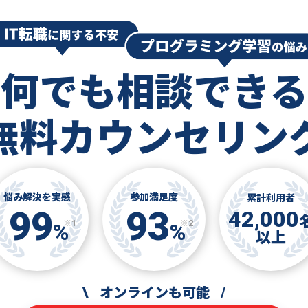
何でも相談できる
無料カウンセリン
悩み解決を実感
参加満足度
累計利用者
99
93
42,000
※1
※2
%
%
以上
\
オンラインも可能
/