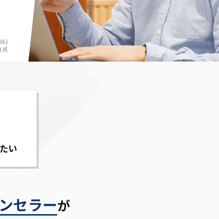
6)
時点
たい
ンセラー
が