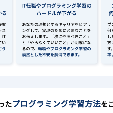
IT転職やプログラミング学習の
かる
ハードルが下がる
提案
あなたの理想とするキャリアをヒアリ
プ
ンス
ングして、実現のために必要なことを
何
IT
お伝えします。「次にやるべきこと」
し
てい
と「やらなくていいこと」が明確にな
方
どう
るので、
転職やプログラミング学習の
す
。
漠然とした不安を解消できます。
率
プログラミング学習方法
った
を