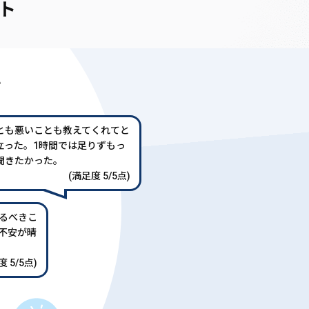
ト
声
とも悪いことも教えてくれてと
立った。1時間では足りずもっ
聞きたかった。
(満足度 5/5点)
るべきこ
不安が晴
 5/5点)