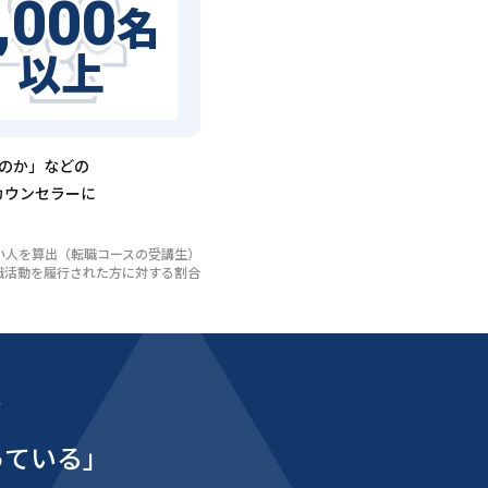
,000
名
以上
るのか」などの
カウンセラーに
いない人を算出（転職コースの受講生）
び転職活動を履行された方に対する割合
能
っている」