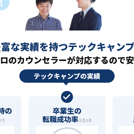
豊富な実績を持つ
テックキャン
ロの
カウンセラーが対応するので安
時の
卒業生の
転職成功率
※1
※2※3