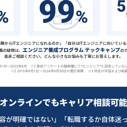
99
5
%
%
験からITエンジニアになれるのか」「自分はITエンジニアに向いてい
エンジニア養成プログラム テックキャンプ
職の疑問は、
の
是非ご相談ください。どんな小さなお悩みも丁寧にお答えします。
20年1月〜2023年6月 ※2 事前アンケートの職業欄にて*エンジニア*と回答して
※2 2016年9月1日〜2024年9月30日の累計実績 ※3 所定の学習およ
オンラインでも
キャリア相談可
容が明確ではない」
「転職するか自体迷