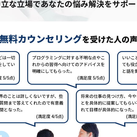
中立な立場であなたの
悩み解決をサポー
無料カウンセリング
を
受けた人の
どは一切
プログラミングに対する不明な点やこ
いいこ
をしてい
れからの習得へ向けてのアドバイスを
ても役
。
明確にしてもらった。
と話を
 5/5点)
(満足度 5/5点)
業界のことは詳しくないですが、些
将来の仕事の見つけ方、今や
質問まで答えてくれたので有意義
とを具体的に提案してもらい
間となった。
れて目標が具体的になった。
(満足度 4/5点)
(満足度