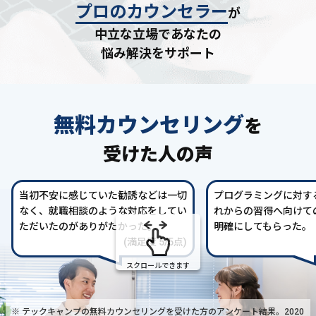
プロのカウンセラー
が
中立な立場であなたの
悩み解決をサポート
無料カウンセリング
を
受けた人の声
当初不安に感じていた勧誘などは一切
プログラミングに対す
なく、就職相談のような対応をしてい
れからの習得へ向けて
ただいたのがありがたかった。
明確にしてもらった。
(満足度 5/5点)
スクロールできます
※ テックキャンプの無料カウンセリングを受けた方の
アンケート結果。2020