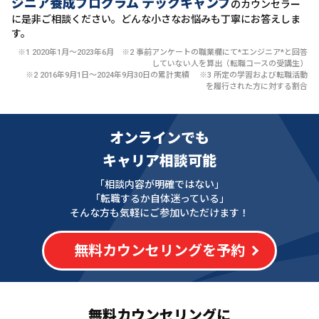
ジニア養成プログラム テックキャンプ
のカウンセラー
に
是非ご相談ください。どんな小さなお悩みも丁寧にお答えしま
す。
※1 2020年1月〜2023年6月 ※2 事前アンケートの職業欄にて*エンジニア*と回答
していない人を算出（転職コースの受講生）
※2 2016年9月1日〜2024年9月30日の累計実績 ※3 所定の学習および転職活動
を履行された方に対する割合
オンラインでも
キャリア相談可能
「相談内容が明確ではない」
「転職するか自体迷っている」
そんな方も気軽にご参加いただけます！
無料カウンセリングを予約
無料カウンセリングに