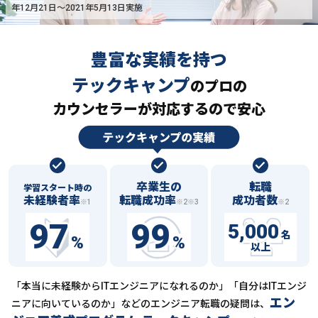
年12月21日〜2021年5月13日実施
豊富な実績を持つ
テックキャンプ
の
プロの
カウンセラーが対応するので安心
卒業生の
転職
学習スタート時の
未経験者率
転職成功率
成功者数
※1
※2※3
※2
97
99
5,000
名
%
%
以上
「本当に未経験からITエンジニアになれるのか」「自分はITエンジ
エン
ニアに向いているのか」などの
エンジニア転職の疑問は、