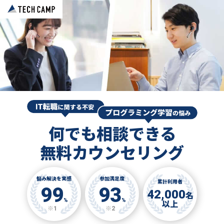
何でも相談できる
無料カウンセリング
悩み解決を実感
参加満足度
累計利用者
99
93
42,000
名
%
%
以上
※1
※2