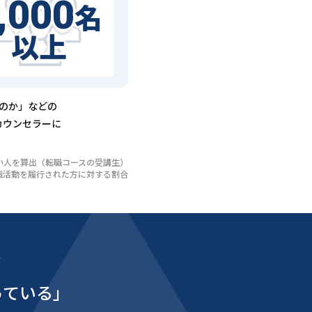
,000
名
以上
るのか」などの
カウンセラーに
いない人を算出（転職コースの受講生）
び転職活動を履行された方に対する割合
能
っている」