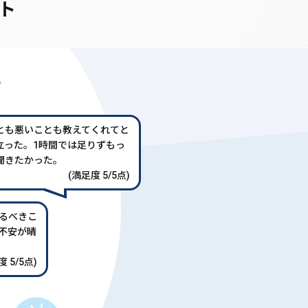
ト
声
とも悪いことも教えてくれてと
立った。1時間では足りずもっ
聞きたかった。
(満足度 5/5点)
るべきこ
不安が晴
 5/5点)