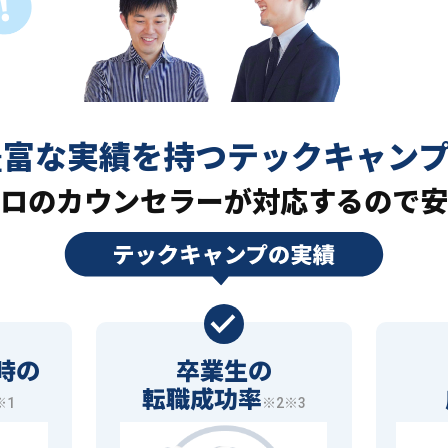
豊富な実績を持つ
テックキャン
ロの
カウンセラーが対応するので安
時の
卒業生の
転職成功率
※1
※2※3