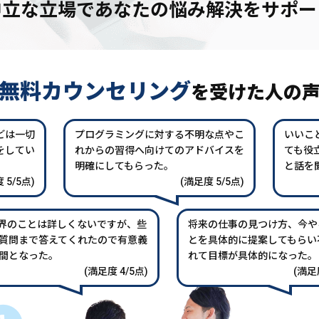
中立な立場であなたの
悩み解決をサポー
無料カウンセリング
を
受けた人の
どは一切
プログラミングに対する不明な点やこ
いいこ
をしてい
れからの習得へ向けてのアドバイスを
ても役
。
明確にしてもらった。
と話を
 5/5点)
(満足度 5/5点)
業界のことは詳しくないですが、些
将来の仕事の見つけ方、今や
質問まで答えてくれたので有意義
とを具体的に提案してもらい
間となった。
れて目標が具体的になった。
(満足度 4/5点)
(満足度