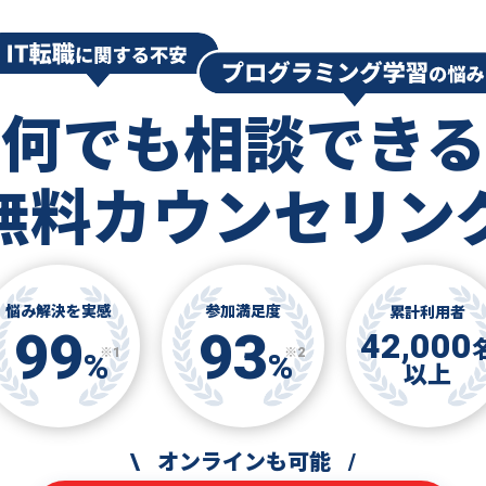
何でも相談できる
無料カウンセリン
悩み解決を実感
参加満足度
累計利用者
99
93
42,000
※1
※2
%
%
以上
\
オンラインも可能
/