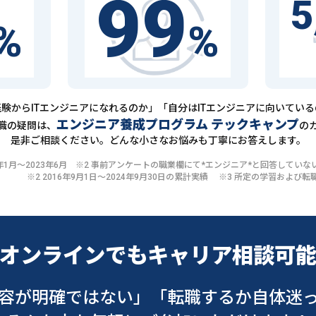
99
5
%
%
験からITエンジニアになれるのか」「自分はITエンジニアに向いてい
エンジニア養成プログラム テックキャンプ
職の疑問は、
の
是非ご相談ください。どんな小さなお悩みも丁寧にお答えします。
20年1月〜2023年6月 ※2 事前アンケートの職業欄にて*エンジニア*と回答して
※2 2016年9月1日〜2024年9月30日の累計実績 ※3 所定の学習およ
オンラインでも
キャリア相談可
容が明確ではない」
「転職するか自体迷