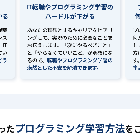
IT転職やプログラミング学習の
かる
ハードルが下がる
提案
あなたの理想とするキャリアをヒアリ
プ
ンス
ングして、実現のために必要なことを
何
IT
お伝えします。「次にやるべきこと」
し
てい
と「やらなくていいこと」が明確にな
方
どう
るので、
転職やプログラミング学習の
す
。
漠然とした不安を解消できます。
率
プログラミング学習方法
った
を