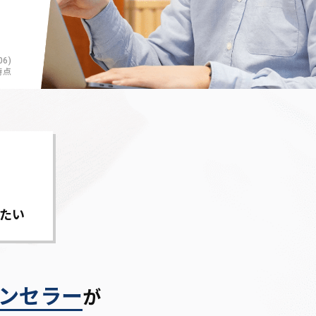
6)
時点
たい
ンセラー
が