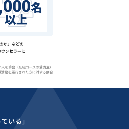
,000
名
以上
るのか」などの
カウンセラーに
いない人を算出（転職コースの受講生）
び転職活動を履行された方に対する割合
能
っている」