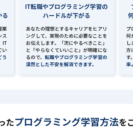
IT転職やプログラミング学習の
かる
ハードルが下がる
提案
あなたの理想とするキャリアをヒアリ
プ
ンス
ングして、実現のために必要なことを
何
IT
お伝えします。「次にやるべきこと」
し
てい
と「やらなくていいこと」が明確にな
方
どう
るので、
転職やプログラミング学習の
す
。
漠然とした不安を解消できます。
率
プログラミング学習方法
った
を