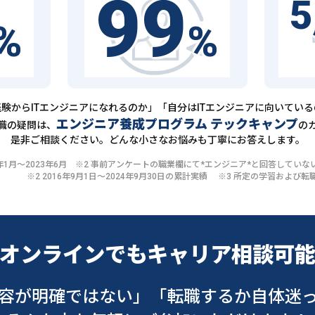
99
5
%
%
験からITエンジニアになれるのか」「自分はITエンジニアに向いてい
エンジニア養成プログラム テックキャンプ
職の疑問は、
の
是非ご相談ください。どんな小さなお悩みも丁寧にお答えします。
20年1月〜2023年6月 ※2 事前アンケートの職業欄にて*エンジニア*と回答して
※2 2016年9月1日〜2024年9月30日の累計実績 ※3 所定の学習およ
オンラインでも
キャリア相談可
容が明確ではない」
「転職するか自体迷