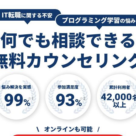
何でも相談できる
無料カウンセリン
悩み解決を実感
参加満足度
累計利用者
99
93
42,000
※1
※2
%
%
以上
\
オンラインも可能
/