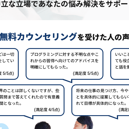
中立な立場であなたの
悩み解決をサポー
無料カウンセリング
を
受けた人の
どは一切
プログラミングに対する不明な点やこ
いいこ
をしてい
れからの習得へ向けてのアドバイスを
ても役
。
明確にしてもらった。
と話を
 5/5点)
(満足度 5/5点)
業界のことは詳しくないですが、些
将来の仕事の見つけ方、今や
質問まで答えてくれたので有意義
とを具体的に提案してもらい
間となった。
れて目標が具体的になった。
(満足度 4/5点)
(満足度