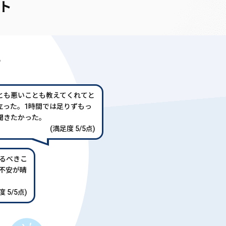
ト
声
とも悪いことも教えてくれてと
立った。1時間では足りずもっ
聞きたかった。
(満足度 5/5点)
るべきこ
不安が晴
 5/5点)