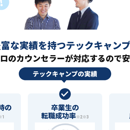
豊富な実績を持つ
テックキャン
ロの
カウンセラーが対応するので安
時の
卒業生の
転職成功率
※1
※2※3