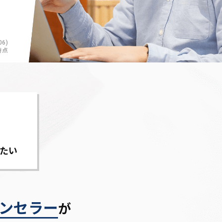
6)
時点
たい
ンセラー
が