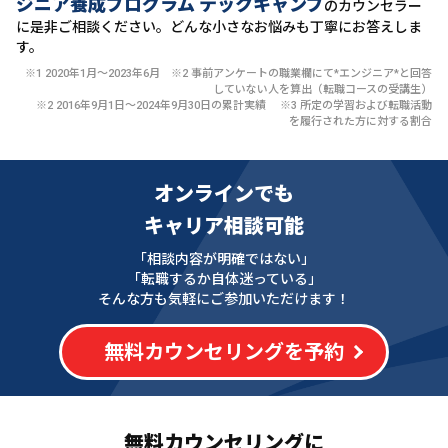
ジニア養成プログラム テックキャンプ
のカウンセラー
に
是非ご相談ください。どんな小さなお悩みも丁寧にお答えしま
す。
※1 2020年1月〜2023年6月 ※2 事前アンケートの職業欄にて*エンジニア*と回答
していない人を算出（転職コースの受講生）
※2 2016年9月1日〜2024年9月30日の累計実績 ※3 所定の学習および転職活動
を履行された方に対する割合
オンラインでも
キャリア相談可能
「相談内容が明確ではない」
「転職するか自体迷っている」
そんな方も気軽にご参加いただけます！
無料カウンセリングを予約
無料カウンセリングに