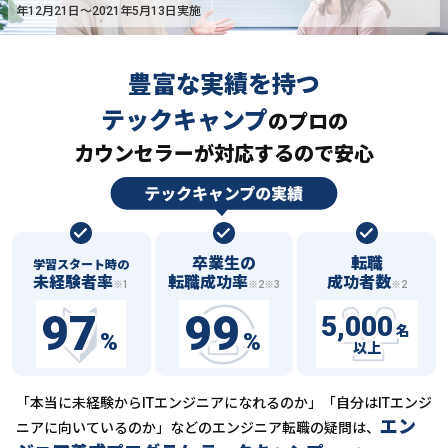
年12月21日〜2021年5月13日実施
豊富な実績を持つ
テックキャンプ
の
プロの
カウンセラーが対応するので安心
卒業生の
転職
学習スタート時の
未経験者率
転職成功率
成功者数
※1
※2※3
※2
97
99
5,000
名
%
%
以上
「本当に未経験からITエンジニアになれるのか」「自分はITエンジ
エン
ニアに向いているのか」などの
エンジニア転職の疑問は、