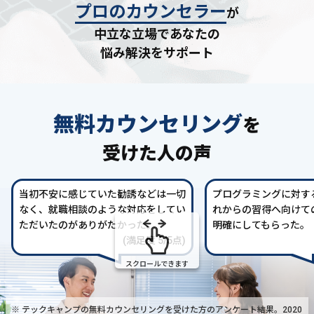
プロのカウンセラー
が
中立な立場であなたの
悩み解決をサポート
無料カウンセリング
を
受けた人の声
当初不安に感じていた勧誘などは一切
プログラミングに対す
なく、就職相談のような対応をしてい
れからの習得へ向けて
ただいたのがありがたかった。
明確にしてもらった。
(満足度 5/5点)
スクロールできます
※ テックキャンプの無料カウンセリングを受けた方の
アンケート結果。2020