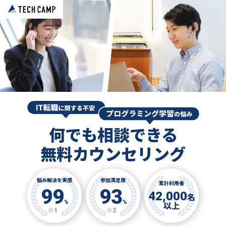
何でも相談できる
無料カウンセリング
悩み解決を実感
参加満足度
累計利用者
99
93
42,000
名
%
%
以上
※1
※2