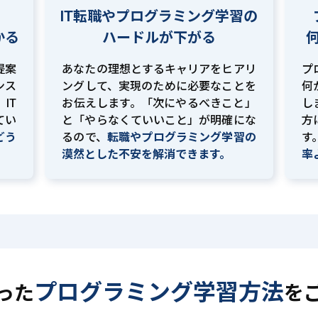
IT転職やプログラミング学習の
かる
ハードルが下がる
提案
あなたの理想とするキャリアをヒアリ
プ
ンス
ングして、実現のために必要なことを
何
IT
お伝えします。「次にやるべきこと」
し
てい
と「やらなくていいこと」が明確にな
方
どう
るので、
転職やプログラミング学習の
す
。
漠然とした不安を解消できます。
率
プログラミング学習方法
った
を