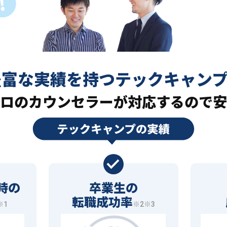
豊富な実績を持つ
テックキャン
ロの
カウンセラーが対応するので安
時の
卒業生の
転職成功率
※1
※2※3