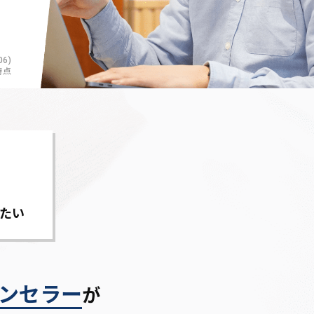
6)
時点
たい
ンセラー
が