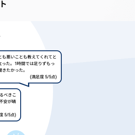
ト
声
とも悪いことも教えてくれてと
立った。1時間では足りずもっ
聞きたかった。
(満足度 5/5点)
るべきこ
不安が晴
 5/5点)