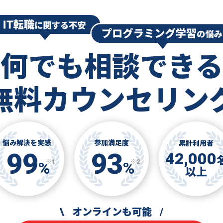
何でも相談できる
無料カウンセリン
悩み解決を実感
参加満足度
累計利用者
99
93
42,000
※1
※2
%
%
以上
\
オンラインも可能
/