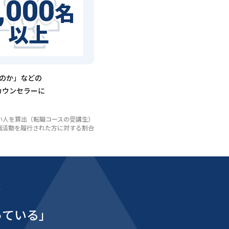
,000
名
以上
るのか」などの
カウンセラーに
いない人を算出（転職コースの受講生）
び転職活動を履行された方に対する割合
能
っている」