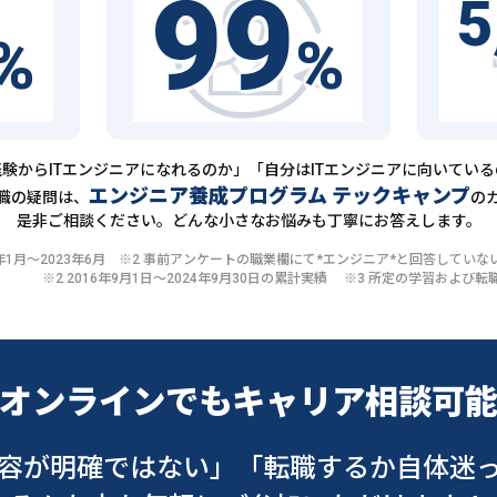
99
5
%
%
験からITエンジニアになれるのか」「自分はITエンジニアに向いてい
エンジニア養成プログラム テックキャンプ
職の疑問は、
の
是非ご相談ください。どんな小さなお悩みも丁寧にお答えします。
20年1月〜2023年6月 ※2 事前アンケートの職業欄にて*エンジニア*と回答して
※2 2016年9月1日〜2024年9月30日の累計実績 ※3 所定の学習およ
オンラインでも
キャリア相談可
容が明確ではない」
「転職するか自体迷