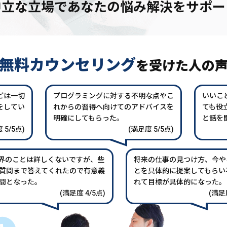
中立な立場であなたの
悩み解決をサポー
無料カウンセリング
を
受けた人の
どは一切
プログラミングに対する不明な点やこ
いいこ
をしてい
れからの習得へ向けてのアドバイスを
ても役
。
明確にしてもらった。
と話を
 5/5点)
(満足度 5/5点)
業界のことは詳しくないですが、些
将来の仕事の見つけ方、今や
質問まで答えてくれたので有意義
とを具体的に提案してもらい
間となった。
れて目標が具体的になった。
(満足度 4/5点)
(満足度