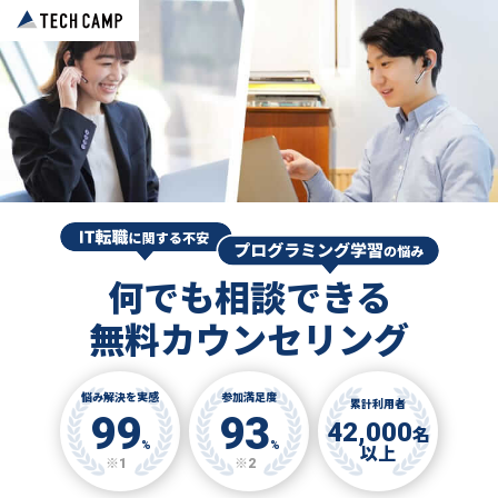
何でも相談できる
無料カウンセリング
悩み解決を実感
参加満足度
累計利用者
99
93
42,000
名
%
%
以上
※1
※2