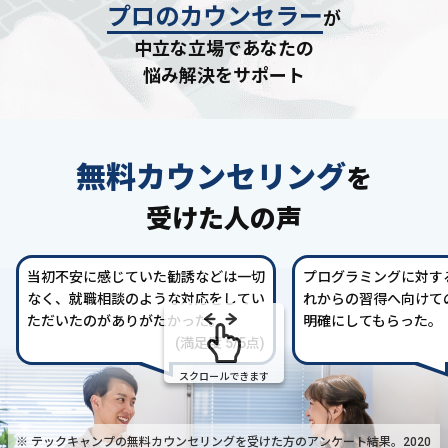
プロのカウンセラー
が
中立な立場であなたの
悩み解決をサポート
無料カウンセリング
を
受けた人の声
当初不安に感じていた勧誘などは一切
プログラミングに対す
なく、就職相談のような対応をしてい
れからの習得へ向けて
ただいたのがありがたかった。
明確にしてもらった。
(満足度 5/5点)
スクロールできます
※ テックキャンプの無料カウンセリングを受けた方の
アンケート結果。2020