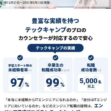
年12月21日〜2021年5月13日実施
豊富な実績を持つ
テックキャンプ
の
プロの
カウンセラーが対応するので安心
卒業生の
転職
学習スタート時の
未経験者率
転職成功率
成功者数
※1
※2※3
※2
97
99
5,000
名
%
%
以上
「本当に未経験からITエンジニアになれるのか」「自分はITエンジ
エン
ニアに向いているのか」などの
エンジニア転職の疑問は、