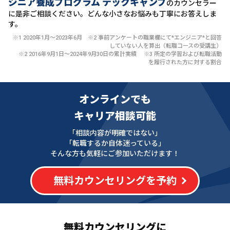
ジニア養成プログラム テックキャンプ
のカウンセラー
に
是非ご相談ください。どんな小さなお悩みも丁寧にお答えしま
す。
※1 2020年1月〜2023年6月 ※2 事前アンケートの職業欄にて*エンジニア*と回答
していない人を算出（転職コースの受講生）
※2 2016年9月1日〜2024年9月30日の累計実績 ※3 所定の学習および転職活動
を履行された方に対する割合
オンラインでも
キャリア相談可能
「相談内容が明確ではない」
「転職するか自体迷っている」
そんな方も気軽にご参加いただけます！
無料カウンセリングを予約
無料カウンセリングに