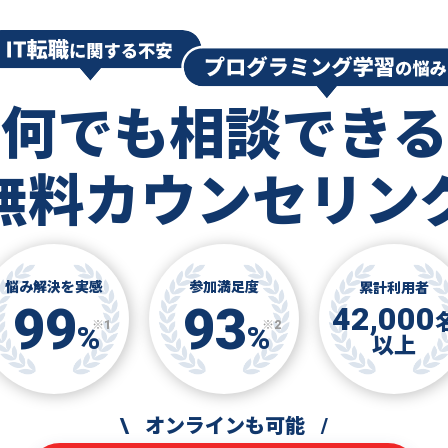
何でも相談できる
無料カウンセリン
悩み解決を実感
参加満足度
累計利用者
99
93
42,000
※1
※2
%
%
以上
\
オンラインも可能
/