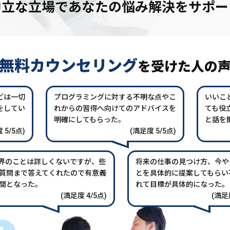
中立な立場であなたの
悩み解決をサポー
無料カウンセリング
を
受けた人の
どは一切
プログラミングに対する不明な点やこ
いいこ
をしてい
れからの習得へ向けてのアドバイスを
ても役
。
明確にしてもらった。
と話を
 5/5点)
(満足度 5/5点)
業界のことは詳しくないですが、些
将来の仕事の見つけ方、今や
質問まで答えてくれたので有意義
とを具体的に提案してもらい
間となった。
れて目標が具体的になった。
(満足度 4/5点)
(満足度