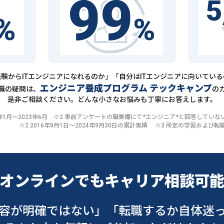
99
5
%
%
験からITエンジニアになれるのか」「自分はITエンジニアに向いてい
エンジニア養成プログラム テックキャンプ
職の疑問は、
の
是非ご相談ください。どんな小さなお悩みも丁寧にお答えします。
20年1月〜2023年6月 ※2 事前アンケートの職業欄にて*エンジニア*と回答して
※2 2016年9月1日〜2024年9月30日の累計実績 ※3 所定の学習およ
オンラインでも
キャリア相談可
容が明確ではない」
「転職するか自体迷