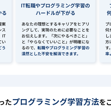
IT転職やプログラミング学習の
かる
ハードルが下がる
提案
あなたの理想とするキャリアをヒアリ
プ
ンス
ングして、実現のために必要なことを
何
IT
お伝えします。「次にやるべきこと」
し
てい
と「やらなくていいこと」が明確にな
方
どう
るので、
転職やプログラミング学習の
す
。
漠然とした不安を解消できます。
率
プログラミング学習方法
った
を