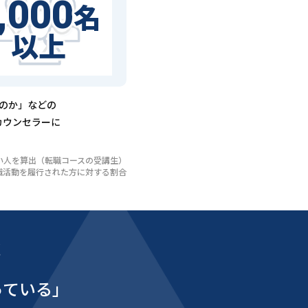
,000
名
以上
るのか」などの
カウンセラーに
いない人を算出（転職コースの受講生）
び転職活動を履行された方に対する割合
能
っている」