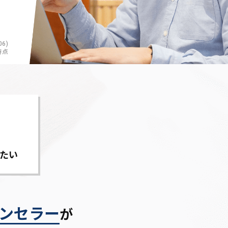
6)
時点
たい
ンセラー
が