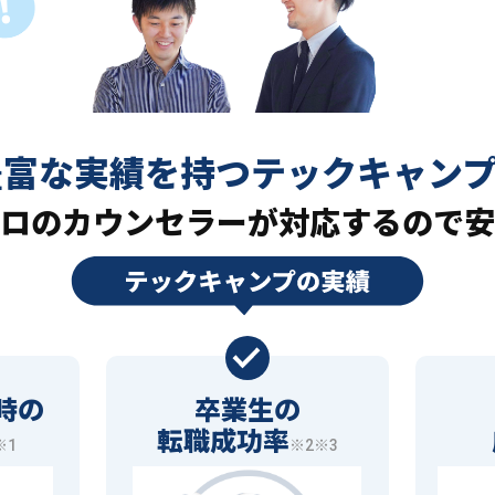
豊富な実績を持つ
テックキャン
ロの
カウンセラーが対応するので安
時の
卒業生の
転職成功率
※1
※2※3