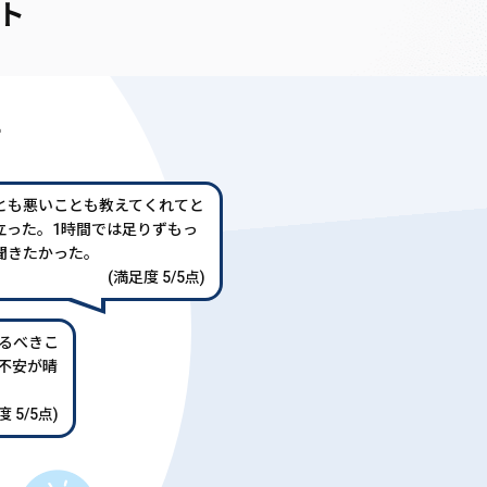
ト
声
とも悪いことも教えてくれてと
立った。1時間では足りずもっ
聞きたかった。
(満足度 5/5点)
るべきこ
不安が晴
 5/5点)