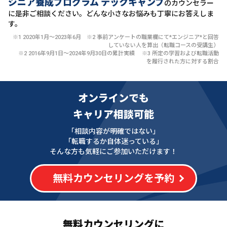
ジニア養成プログラム テックキャンプ
のカウンセラー
に
是非ご相談ください。どんな小さなお悩みも丁寧にお答えしま
す。
※1 2020年1月〜2023年6月 ※2 事前アンケートの職業欄にて*エンジニア*と回答
していない人を算出（転職コースの受講生）
※2 2016年9月1日〜2024年9月30日の累計実績 ※3 所定の学習および転職活動
を履行された方に対する割合
オンラインでも
キャリア相談可能
「相談内容が明確ではない」
「転職するか自体迷っている」
そんな方も気軽にご参加いただけます！
無料カウンセリングを予約
無料カウンセリングに