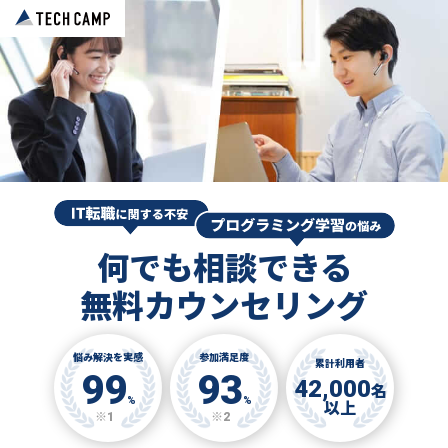
何でも相談できる
無料カウンセリング
悩み解決を実感
参加満足度
累計利用者
99
93
42,000
名
%
%
以上
※1
※2