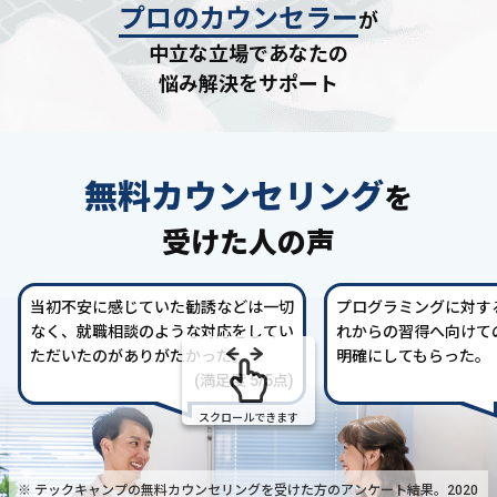
プロのカウンセラー
が
中立な立場であなたの
悩み解決をサポート
無料カウンセリング
を
受けた人の声
当初不安に感じていた勧誘などは一切
プログラミングに対す
なく、就職相談のような対応をしてい
れからの習得へ向けて
ただいたのがありがたかった。
明確にしてもらった。
(満足度 5/5点)
スクロールできます
※ テックキャンプの無料カウンセリングを受けた方の
アンケート結果。2020