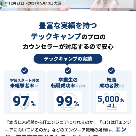
年12月21日〜2021年5月13日実施
豊富な実績を持つ
テックキャンプ
の
プロの
カウンセラーが対応するので安心
卒業生の
転職
学習スタート時の
未経験者率
転職成功率
成功者数
※1
※2※3
※2
97
99
5,000
名
%
%
以上
「本当に未経験からITエンジニアになれるのか」「自分はITエンジ
エン
ニアに向いているのか」などの
エンジニア転職の疑問は、