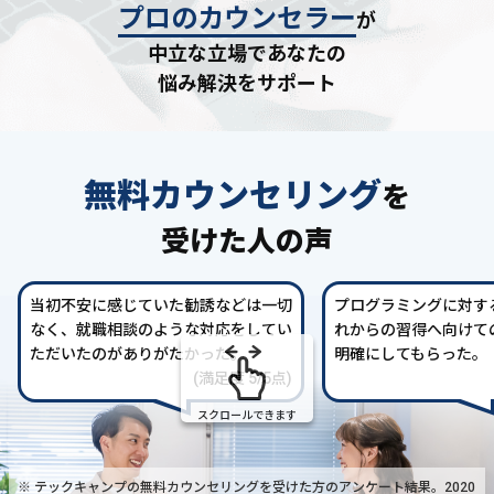
プロのカウンセラー
が
中立な立場であなたの
悩み解決をサポート
無料カウンセリング
を
受けた人の声
当初不安に感じていた勧誘などは一切
プログラミングに対す
なく、就職相談のような対応をしてい
れからの習得へ向けて
ただいたのがありがたかった。
明確にしてもらった。
(満足度 5/5点)
スクロールできます
※ テックキャンプの無料カウンセリングを受けた方の
アンケート結果。2020