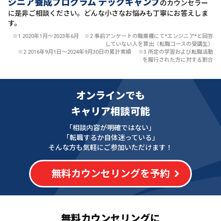
ジニア養成プログラム テックキャンプ
のカウンセラー
に
是非ご相談ください。どんな小さなお悩みも丁寧にお答えしま
す。
※1 2020年1月〜2023年6月 ※2 事前アンケートの職業欄にて*エンジニア*と回答
していない人を算出（転職コースの受講生）
※2 2016年9月1日〜2024年9月30日の累計実績 ※3 所定の学習および転職活動
を履行された方に対する割合
オンラインでも
キャリア相談可能
「相談内容が明確ではない」
「転職するか自体迷っている」
そんな方も気軽にご参加いただけます！
無料カウンセリングを予約
無料カウンセリングに