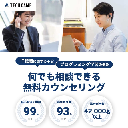
何でも相談できる
無料カウンセリング
悩み解決を実感
参加満足度
累計利用者
99
93
42,000
名
%
%
以上
※1
※2