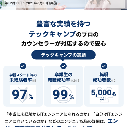
年12月21日〜2021年5月13日実施
豊富な実績を持つ
テックキャンプ
の
プロの
カウンセラーが対応するので安心
卒業生の
転職
学習スタート時の
未経験者率
転職成功率
成功者数
※1
※2※3
※2
97
99
5,000
名
%
%
以上
「本当に未経験からITエンジニアになれるのか」「自分はITエンジ
エン
ニアに向いているのか」などの
エンジニア転職の疑問は、