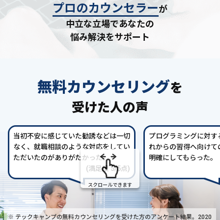
プロのカウンセラー
が
中立な立場であなたの
悩み解決をサポート
無料カウンセリング
を
受けた人の声
当初不安に感じていた勧誘などは一切
プログラミングに対す
なく、就職相談のような対応をしてい
れからの習得へ向けて
ただいたのがありがたかった。
明確にしてもらった。
(満足度 5/5点)
スクロールできます
※ テックキャンプの無料カウンセリングを受けた方の
アンケート結果。2020