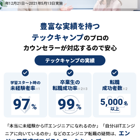
年12月21日〜2021年5月13日実施
豊富な実績を持つ
テックキャンプ
の
プロの
カウンセラーが対応するので安心
卒業生の
転職
学習スタート時の
未経験者率
転職成功率
成功者数
※1
※2※3
※2
97
99
5,000
名
%
%
以上
「本当に未経験からITエンジニアになれるのか」「自分はITエンジ
エン
ニアに向いているのか」などの
エンジニア転職の疑問は、