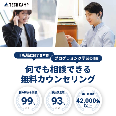
何でも相談できる
無料カウンセリング
悩み解決を実感
参加満足度
累計利用者
99
93
42,000
名
%
%
以上
※1
※2