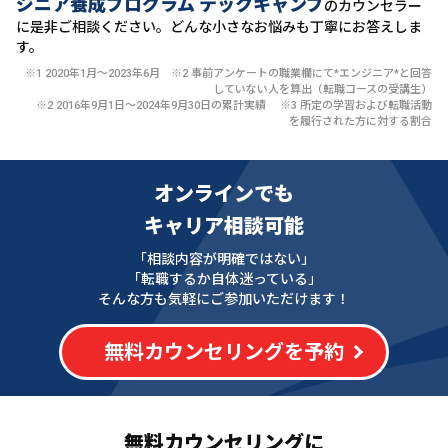
ジニア養成プログラム テックキャンプ
のカウンセラー
に
是非ご相談ください。どんな小さなお悩みも丁寧にお答えしま
す。
※1 2020年1月〜2023年6月 ※2 事前アンケートの職業欄にて*エンジニア*と回答
していない人を算出（転職コースの受講生）
※2 2016年9月1日〜2024年9月30日の累計実績 ※3 所定の学習および転職活動
を履行された方に対する割合
オンラインでも
キャリア相談可能
「相談内容が明確ではない」
「転職するか自体迷っている」
そんな方も気軽にご参加いただけます！
無料カウンセリングを予約
無料カウンセリングに