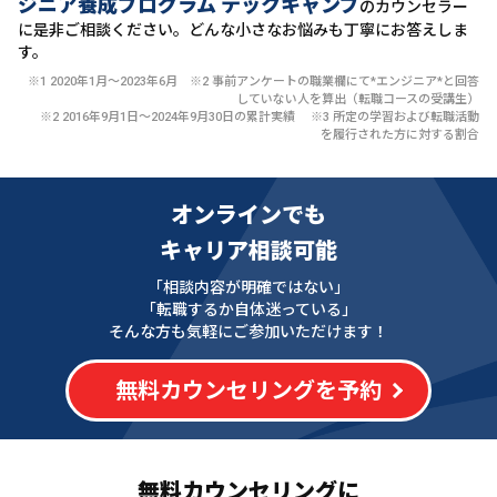
ジニア養成プログラム テックキャンプ
のカウンセラー
に
是非ご相談ください。どんな小さなお悩みも丁寧にお答えしま
す。
※1 2020年1月〜2023年6月 ※2 事前アンケートの職業欄にて*エンジニア*と回答
していない人を算出（転職コースの受講生）
※2 2016年9月1日〜2024年9月30日の累計実績 ※3 所定の学習および転職活動
を履行された方に対する割合
オンラインでも
キャリア相談可能
「相談内容が明確ではない」
「転職するか自体迷っている」
そんな方も気軽にご参加いただけます！
無料カウンセリングを予約
無料カウンセリングに