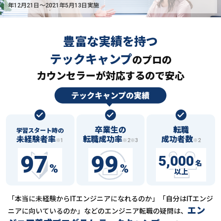
年12月21日〜2021年5月13日実施
豊富な実績を持つ
テックキャンプ
の
プロの
カウンセラーが対応するので安心
卒業生の
転職
学習スタート時の
未経験者率
転職成功率
成功者数
※1
※2※3
※2
97
99
5,000
名
%
%
以上
「本当に未経験からITエンジニアになれるのか」「自分はITエンジ
エン
ニアに向いているのか」などの
エンジニア転職の疑問は、