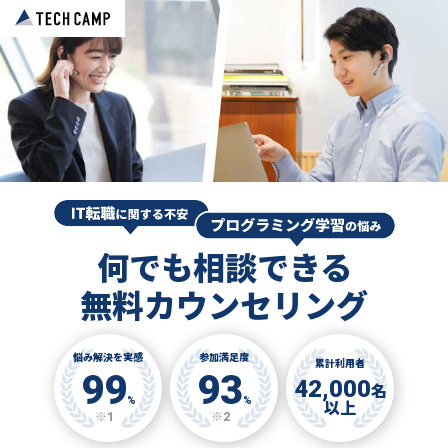
何でも相談できる
無料カウンセリング
悩み解決を実感
参加満足度
累計利用者
99
93
42,000
名
%
%
以上
※1
※2