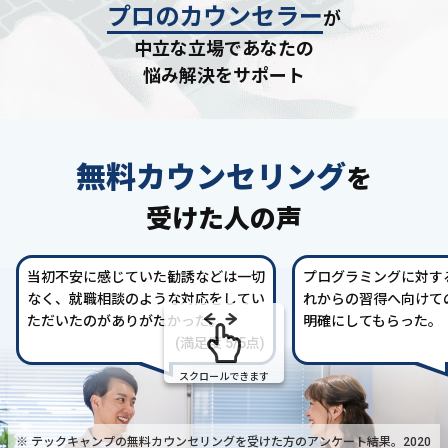
プロのカウンセラー
が
中立な立場であなたの
悩み解決をサポート
無料カウンセリング
を
受けた人の声
当初不安に感じていた勧誘などは一切
プログラミングに対す
なく、就職相談のような対応をしてい
れからの習得へ向けて
ただいたのがありがたかった。
明確にしてもらった。
(満足度 5/5点)
スクロールできます
※ テックキャンプの無料カウンセリングを受けた方の
アンケート結果。2020