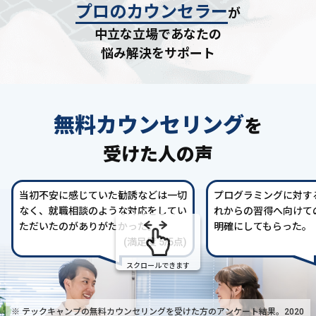
プロのカウンセラー
が
中立な立場であなたの
悩み解決をサポート
無料カウンセリング
を
受けた人の声
当初不安に感じていた勧誘などは一切
プログラミングに対す
なく、就職相談のような対応をしてい
れからの習得へ向けて
ただいたのがありがたかった。
明確にしてもらった。
(満足度 5/5点)
スクロールできます
※ テックキャンプの無料カウンセリングを受けた方の
アンケート結果。2020