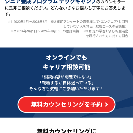
ジニア養成プログラム テックキャンプ
のカウンセラー
に
是非ご相談ください。どんな小さなお悩みも丁寧にお答えしま
す。
※1 2020年1月〜2023年6月 ※2 事前アンケートの職業欄にて*エンジニア*と回答
していない人を算出（転職コースの受講生）
※2 2016年9月1日〜2024年9月30日の累計実績 ※3 所定の学習および転職活動
を履行された方に対する割合
オンラインでも
キャリア相談可能
「相談内容が明確ではない」
「転職するか自体迷っている」
そんな方も気軽にご参加いただけます！
無料カウンセリングを予約
無料カウンセリングに