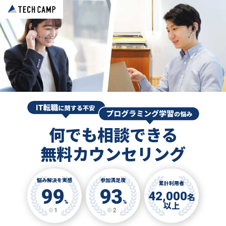
何でも相談できる
無料カウンセリング
悩み解決を実感
参加満足度
累計利用者
99
93
42,000
名
%
%
以上
※1
※2