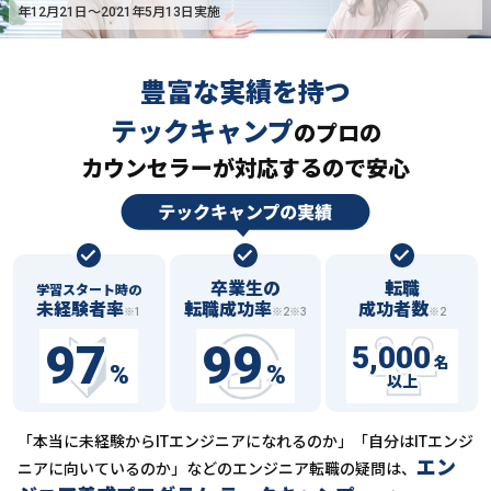
年12月21日〜2021年5月13日実施
豊富な実績を持つ
テックキャンプ
の
プロの
カウンセラーが対応するので安心
卒業生の
転職
学習スタート時の
未経験者率
転職成功率
成功者数
※1
※2※3
※2
97
99
5,000
名
%
%
以上
「本当に未経験からITエンジニアになれるのか」「自分はITエンジ
エン
ニアに向いているのか」などの
エンジニア転職の疑問は、