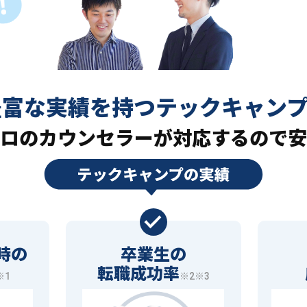
豊富な実績を持つ
テックキャン
ロの
カウンセラーが対応するので安
時の
卒業生の
転職成功率
※1
※2※3