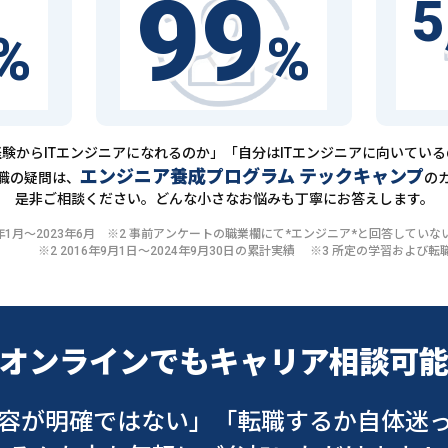
99
5
%
%
験からITエンジニアになれるのか」「自分はITエンジニアに向いてい
エンジニア養成プログラム テックキャンプ
職の疑問は、
の
是非ご相談ください。どんな小さなお悩みも丁寧にお答えします。
20年1月〜2023年6月 ※2 事前アンケートの職業欄にて*エンジニア*と回答して
※2 2016年9月1日〜2024年9月30日の累計実績 ※3 所定の学習およ
オンラインでも
キャリア相談可
容が明確ではない」
「転職するか自体迷