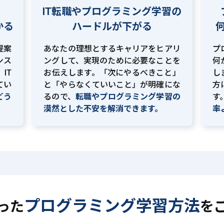
IT転職やプログラミング学習の
かる
ハードルが下がる
提案
あなたの理想とするキャリアをヒアリ
プ
ンス
ングして、実現のために必要なことを
何
IT
お伝えします。「次にやるべきこと」
し
てい
と「やらなくていいこと」が明確にな
方
どう
るので、
転職やプログラミング学習の
す
。
漠然とした不安を解消できます。
率
プログラミング学習方法
った
を