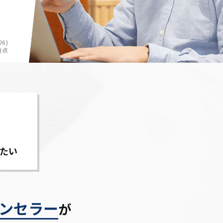
6)
時点
たい
ンセラー
が