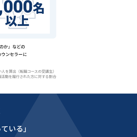
,000
名
以上
るのか」などの
カウンセラーに
いない人を算出（転職コースの受講生）
び転職活動を履行された方に対する割合
能
っている」