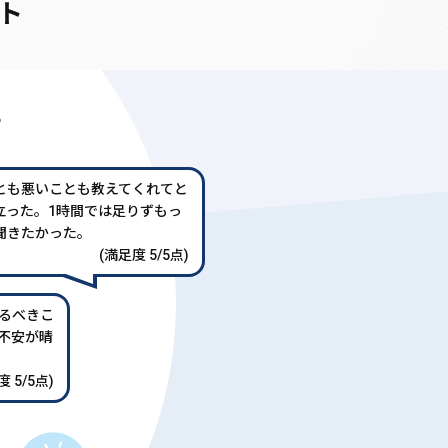
ト
声
とも悪いことも教えてくれてと
立った。1時間では足りずもっ
聞きたかった。
(満足度 5/5点)
るべきこ
不安が晴
 5/5点)