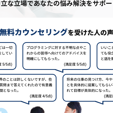
中立な立場であなたの
悩み解決をサポー
無料カウンセリング
を
受けた人の
どは一切
プログラミングに対する不明な点やこ
いいこ
をしてい
れからの習得へ向けてのアドバイスを
ても役
。
明確にしてもらった。
と話を
 5/5点)
(満足度 5/5点)
業界のことは詳しくないですが、些
将来の仕事の見つけ方、今や
質問まで答えてくれたので有意義
とを具体的に提案してもらい
間となった。
れて目標が具体的になった。
(満足度 4/5点)
(満足度