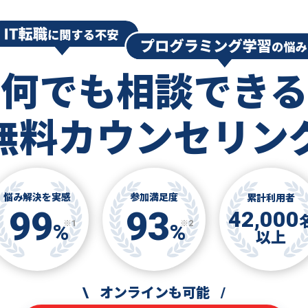
何でも相談できる
無料カウンセリン
悩み解決を実感
参加満足度
累計利用者
99
93
42,000
※1
※2
%
%
以上
\
オンラインも可能
/