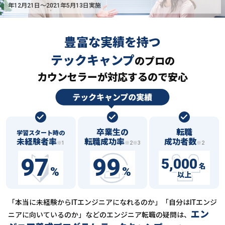
年12月21日〜2021年5月13日実施
豊富な実績を持つ
テックキャンプ
の
プロの
カウンセラーが対応するので安心
卒業生の
転職
学習スタート時の
未経験者率
転職成功率
成功者数
※1
※2※3
※2
97
99
5,000
名
%
%
以上
「本当に未経験からITエンジニアになれるのか」「自分はITエンジ
エン
ニアに向いているのか」などの
エンジニア転職の疑問は、