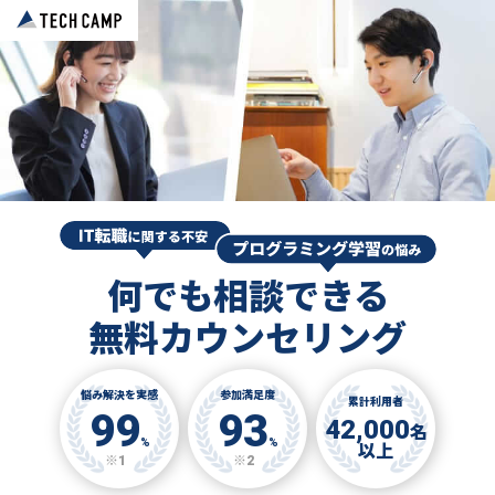
何でも相談できる
無料カウンセリング
悩み解決を実感
参加満足度
累計利用者
99
93
42,000
名
%
%
以上
※1
※2