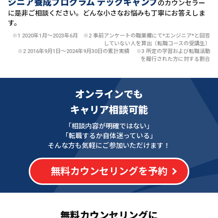
ジニア養成プログラム テックキャンプ
のカウンセラー
に
是非ご相談ください。どんな小さなお悩みも丁寧にお答えしま
す。
※1 2020年1月〜2023年6月 ※2 事前アンケートの職業欄にて*エンジニア*と回答
していない人を算出（転職コースの受講生）
※2 2016年9月1日〜2024年9月30日の累計実績 ※3 所定の学習および転職活動
を履行された方に対する割合
オンラインでも
キャリア相談可能
「相談内容が明確ではない」
「転職するか自体迷っている」
そんな方も気軽にご参加いただけます！
無料カウンセリングを予約
無料カウンセリングに