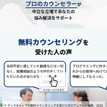
プロのカウンセラー
が
中立な立場であなたの
悩み解決をサポート
無料カウンセリング
を
受けた人の声
当初不安に感じていた勧誘などは一切
プログラミングに対す
なく、就職相談のような対応をしてい
れからの習得へ向けて
ただいたのがありがたかった。
明確にしてもらった。
(満足度 5/5点)
スクロールできます
※ テックキャンプの無料カウンセリングを受けた方の
アンケート結果。2020