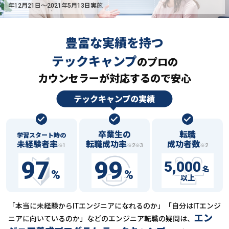
年12月21日〜2021年5月13日実施
豊富な実績を持つ
テックキャンプ
の
プロの
カウンセラーが対応するので安心
卒業生の
転職
学習スタート時の
未経験者率
転職成功率
成功者数
※1
※2※3
※2
97
99
5,000
名
%
%
以上
「本当に未経験からITエンジニアになれるのか」「自分はITエンジ
エン
ニアに向いているのか」などの
エンジニア転職の疑問は、