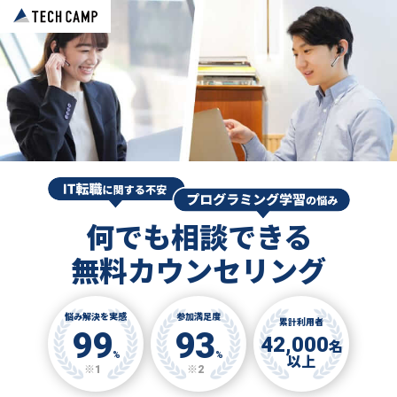
何でも相談できる
無料カウンセリング
悩み解決を実感
参加満足度
累計利用者
99
93
42,000
名
%
%
以上
※1
※2