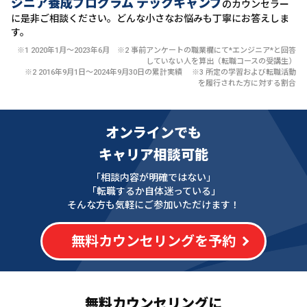
ジニア養成プログラム テックキャンプ
のカウンセラー
に
是非ご相談ください。どんな小さなお悩みも丁寧にお答えしま
す。
※1 2020年1月〜2023年6月 ※2 事前アンケートの職業欄にて*エンジニア*と回答
していない人を算出（転職コースの受講生）
※2 2016年9月1日〜2024年9月30日の累計実績 ※3 所定の学習および転職活動
を履行された方に対する割合
オンラインでも
キャリア相談可能
「相談内容が明確ではない」
「転職するか自体迷っている」
そんな方も気軽にご参加いただけます！
無料カウンセリングを予約
無料カウンセリングに