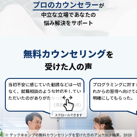
プロのカウンセラー
が
中立な立場であなたの
悩み解決をサポート
無料カウンセリング
を
受けた人の声
当初不安に感じていた勧誘などは一切
プログラミングに対す
なく、就職相談のような対応をしてい
れからの習得へ向けて
ただいたのがありがたかった。
明確にしてもらった。
(満足度 5/5点)
スクロールできます
※ テックキャンプの無料カウンセリングを受けた方の
アンケート結果。2020