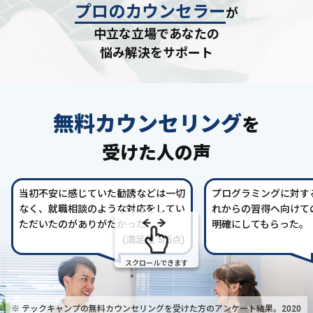
プロのカウンセラー
が
中立な立場であなたの
悩み解決をサポート
無料カウンセリング
を
受けた人の声
当初不安に感じていた勧誘などは一切
プログラミングに対す
なく、就職相談のような対応をしてい
れからの習得へ向けて
ただいたのがありがたかった。
明確にしてもらった。
(満足度 5/5点)
スクロールできます
※ テックキャンプの無料カウンセリングを受けた方の
アンケート結果。2020