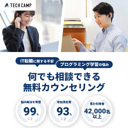
何でも相談できる
無料カウンセリング
悩み解決を実感
参加満足度
累計利用者
99
93
42,000
名
%
%
以上
※1
※2