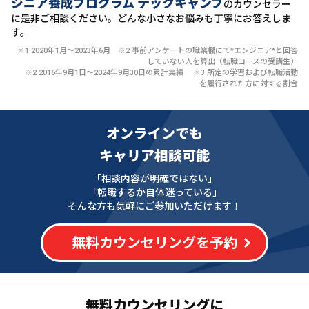
ジニア養成プログラム テックキャンプ
のカウンセラー
に
是非ご相談ください。どんな小さなお悩みも丁寧にお答えしま
す。
※1 2020年1月〜2023年6月 ※2 事前アンケートの職業欄にて*エンジニア*と回答
していない人を算出（転職コースの受講生）
※2 2016年9月1日〜2024年9月30日の累計実績 ※3 所定の学習および転職活動
を履行された方に対する割合
オンラインでも
キャリア相談可能
「相談内容が明確ではない」
「転職するか自体迷っている」
そんな方も気軽にご参加いただけます！
無料カウンセリングを予約
無料カウンセリングに