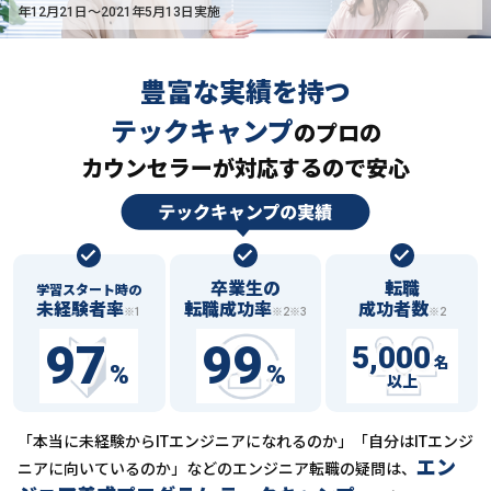
年12月21日〜2021年5月13日実施
豊富な実績を持つ
テックキャンプ
の
プロの
カウンセラーが対応するので安心
卒業生の
転職
学習スタート時の
未経験者率
転職成功率
成功者数
※1
※2※3
※2
97
99
5,000
名
%
%
以上
「本当に未経験からITエンジニアになれるのか」「自分はITエンジ
エン
ニアに向いているのか」などの
エンジニア転職の疑問は、