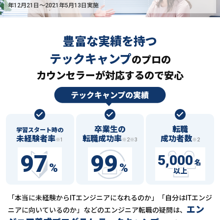
年12月21日〜2021年5月13日実施
豊富な実績を持つ
テックキャンプ
の
プロの
カウンセラーが対応するので安心
卒業生の
転職
学習スタート時の
未経験者率
転職成功率
成功者数
※1
※2※3
※2
97
99
5,000
名
%
%
以上
「本当に未経験からITエンジニアになれるのか」「自分はITエンジ
エン
ニアに向いているのか」などの
エンジニア転職の疑問は、