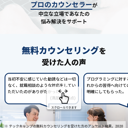
プロのカウンセラー
が
中立な立場であなたの
悩み解決をサポート
無料カウンセリング
を
受けた人の声
当初不安に感じていた勧誘などは一切
プログラミングに対す
なく、就職相談のような対応をしてい
れからの習得へ向けて
ただいたのがありがたかった。
明確にしてもらった。
(満足度 5/5点)
スクロールできます
※ テックキャンプの無料カウンセリングを受けた方の
アンケート結果。2020