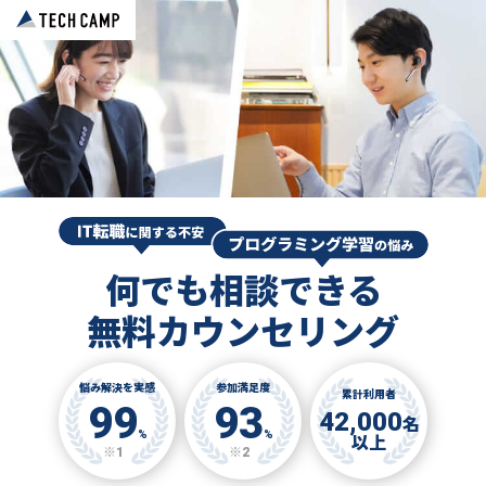
何でも相談できる
無料カウンセリング
悩み解決を実感
参加満足度
累計利用者
99
93
42,000
名
%
%
以上
※1
※2