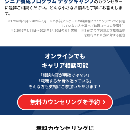
ジニア養成プログラム テックキャンプ
のカウンセラー
に
是非ご相談ください。どんな小さなお悩みも丁寧にお答えしま
す。
※1 2020年1月〜2023年6月 ※2 事前アンケートの職業欄にて*エンジニア*と回答
していない人を算出（転職コースの受講生）
※2 2016年9月1日〜2024年9月30日の累計実績 ※3 所定の学習および転職活動
を履行された方に対する割合
オンラインでも
キャリア相談可能
「相談内容が明確ではない」
「転職するか自体迷っている」
そんな方も気軽にご参加いただけます！
無料カウンセリングを予約
無料カウンセリングに