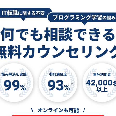
何でも相談できる
無料カウンセリン
悩み解決を実感
参加満足度
累計利用者
99
93
42,000
※1
※2
%
%
以上
\
オンラインも可能
/