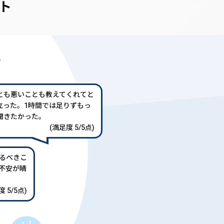
ト
声
とも悪いことも教えてくれてと
立った。1時間では足りずもっ
聞きたかった。
(満足度 5/5点)
るべきこ
不安が晴
 5/5点)