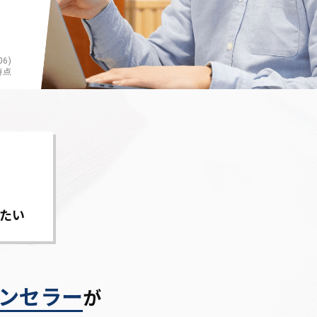
6)
時点
たい
ンセラー
が