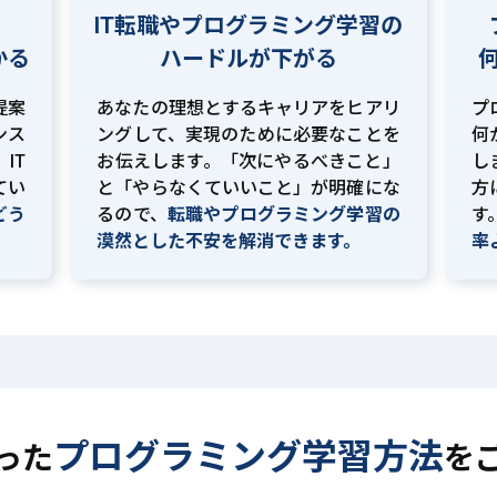
IT転職やプログラミング学習の
かる
ハードルが下がる
提案
あなたの理想とするキャリアをヒアリ
プ
ンス
ングして、実現のために必要なことを
何
IT
お伝えします。「次にやるべきこと」
し
てい
と「やらなくていいこと」が明確にな
方
どう
るので、
転職やプログラミング学習の
す
。
漠然とした不安を解消できます。
率
プログラミング学習方法
った
を