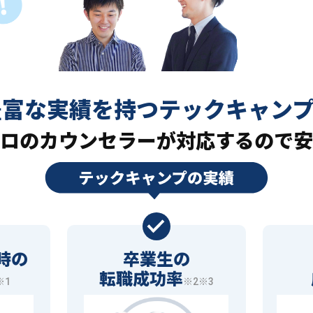
豊富な実績を持つ
テックキャン
ロの
カウンセラーが対応するので安
時の
卒業生の
転職成功率
※1
※2※3