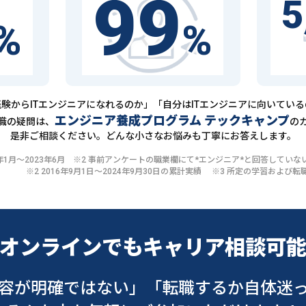
99
5
%
%
験からITエンジニアになれるのか」「自分はITエンジニアに向いてい
エンジニア養成プログラム テックキャンプ
職の疑問は、
の
是非ご相談ください。どんな小さなお悩みも丁寧にお答えします。
20年1月〜2023年6月 ※2 事前アンケートの職業欄にて*エンジニア*と回答して
※2 2016年9月1日〜2024年9月30日の累計実績 ※3 所定の学習およ
オンラインでも
キャリア相談可
容が明確ではない」
「転職するか自体迷