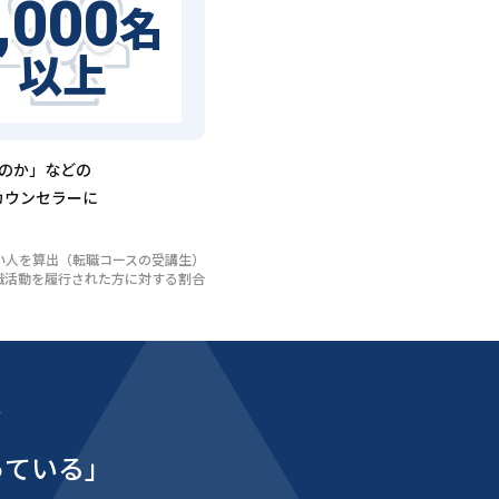
,000
名
以上
るのか」などの
カウンセラーに
いない人を算出（転職コースの受講生）
び転職活動を履行された方に対する割合
能
っている」