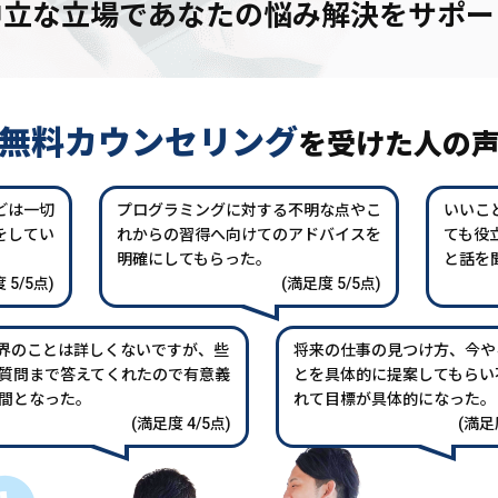
中立な立場であなたの
悩み解決をサポー
無料カウンセリング
を
受けた人の
どは一切
プログラミングに対する不明な点やこ
いいこ
をしてい
れからの習得へ向けてのアドバイスを
ても役
。
明確にしてもらった。
と話を
 5/5点)
(満足度 5/5点)
業界のことは詳しくないですが、些
将来の仕事の見つけ方、今や
質問まで答えてくれたので有意義
とを具体的に提案してもらい
間となった。
れて目標が具体的になった。
(満足度 4/5点)
(満足度