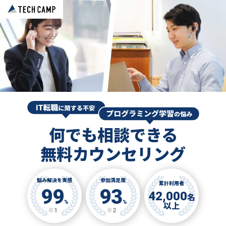
何でも相談できる
無料カウンセリング
悩み解決を実感
参加満足度
累計利用者
99
93
42,000
名
%
%
以上
※1
※2