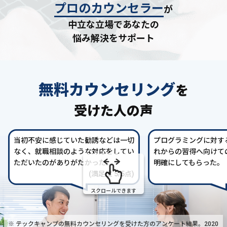
プロのカウンセラー
が
中立な立場であなたの
悩み解決をサポート
無料カウンセリング
を
受けた人の声
当初不安に感じていた勧誘などは一切
プログラミングに対す
なく、就職相談のような対応をしてい
れからの習得へ向けて
ただいたのがありがたかった。
明確にしてもらった。
(満足度 5/5点)
スクロールできます
※ テックキャンプの無料カウンセリングを受けた方の
アンケート結果。2020