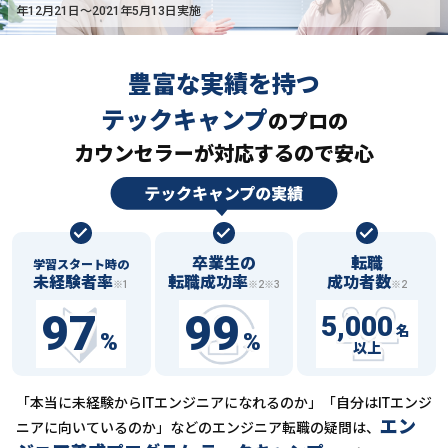
年12月21日〜2021年5月13日実施
豊富な実績を持つ
テックキャンプ
の
プロの
カウンセラーが対応するので安心
卒業生の
転職
学習スタート時の
未経験者率
転職成功率
成功者数
※1
※2※3
※2
97
99
5,000
名
%
%
以上
「本当に未経験からITエンジニアになれるのか」「自分はITエンジ
エン
ニアに向いているのか」などの
エンジニア転職の疑問は、