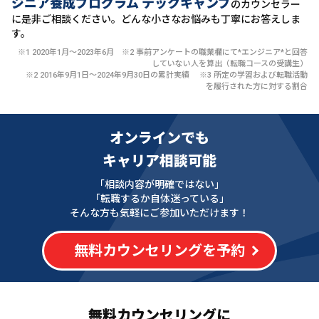
ジニア養成プログラム テックキャンプ
のカウンセラー
に
是非ご相談ください。どんな小さなお悩みも丁寧にお答えしま
す。
※1 2020年1月〜2023年6月 ※2 事前アンケートの職業欄にて*エンジニア*と回答
していない人を算出（転職コースの受講生）
※2 2016年9月1日〜2024年9月30日の累計実績 ※3 所定の学習および転職活動
を履行された方に対する割合
オンラインでも
キャリア相談可能
「相談内容が明確ではない」
「転職するか自体迷っている」
そんな方も気軽にご参加いただけます！
無料カウンセリングを予約
無料カウンセリングに