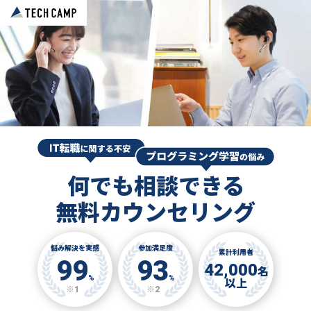
何でも相談できる
無料カウンセリング
悩み解決を実感
参加満足度
累計利用者
99
93
42,000
名
%
%
以上
※1
※2