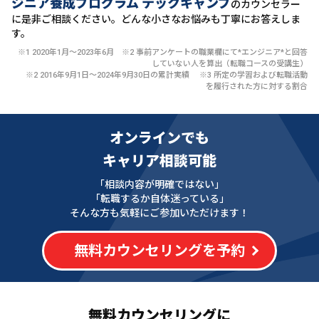
ジニア養成プログラム テックキャンプ
のカウンセラー
に
是非ご相談ください。どんな小さなお悩みも丁寧にお答えしま
す。
※1 2020年1月〜2023年6月 ※2 事前アンケートの職業欄にて*エンジニア*と回答
していない人を算出（転職コースの受講生）
※2 2016年9月1日〜2024年9月30日の累計実績 ※3 所定の学習および転職活動
を履行された方に対する割合
オンラインでも
キャリア相談可能
「相談内容が明確ではない」
「転職するか自体迷っている」
そんな方も気軽にご参加いただけます！
無料カウンセリングを予約
無料カウンセリングに