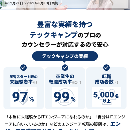
年12月21日〜2021年5月13日実施
豊富な実績を持つ
テックキャンプ
の
プロの
カウンセラーが対応するので安心
卒業生の
転職
学習スタート時の
未経験者率
転職成功率
成功者数
※1
※2※3
※2
97
99
5,000
名
%
%
以上
「本当に未経験からITエンジニアになれるのか」「自分はITエンジ
エン
ニアに向いているのか」などの
エンジニア転職の疑問は、