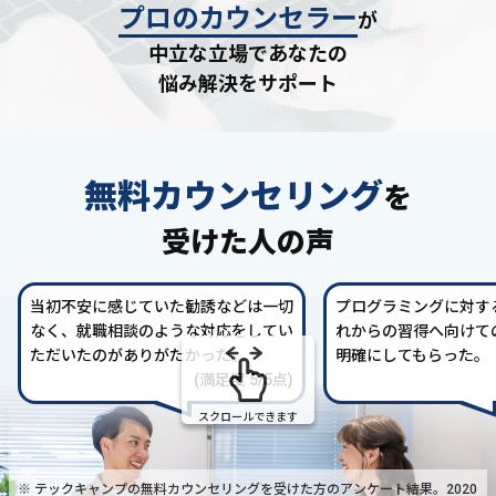
プロのカウンセラー
が
中立な立場であなたの
悩み解決をサポート
無料カウンセリング
を
受けた人の声
当初不安に感じていた勧誘などは一切
プログラミングに対す
なく、就職相談のような対応をしてい
れからの習得へ向けて
ただいたのがありがたかった。
明確にしてもらった。
(満足度 5/5点)
スクロールできます
※ テックキャンプの無料カウンセリングを受けた方の
アンケート結果。2020