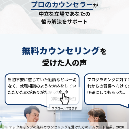
プロのカウンセラー
が
中立な立場であなたの
悩み解決をサポート
無料カウンセリング
を
受けた人の声
当初不安に感じていた勧誘などは一切
プログラミングに対す
なく、就職相談のような対応をしてい
れからの習得へ向けて
ただいたのがありがたかった。
明確にしてもらった。
(満足度 5/5点)
スクロールできます
※ テックキャンプの無料カウンセリングを受けた方の
アンケート結果。2020