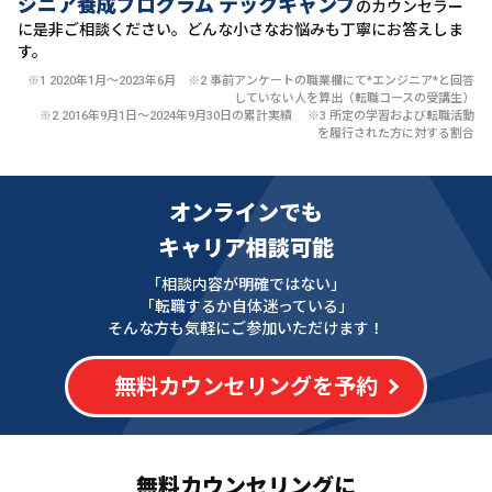
ジニア養成プログラム テックキャンプ
のカウンセラー
に
是非ご相談ください。どんな小さなお悩みも丁寧にお答えしま
す。
※1 2020年1月〜2023年6月 ※2 事前アンケートの職業欄にて*エンジニア*と回答
していない人を算出（転職コースの受講生）
※2 2016年9月1日〜2024年9月30日の累計実績 ※3 所定の学習および転職活動
を履行された方に対する割合
オンラインでも
キャリア相談可能
「相談内容が明確ではない」
「転職するか自体迷っている」
そんな方も気軽にご参加いただけます！
無料カウンセリングを予約
無料カウンセリングに