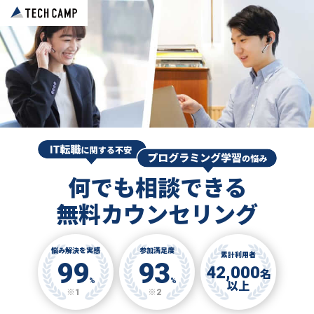
何でも相談できる
無料カウンセリング
悩み解決を実感
参加満足度
累計利用者
99
93
42,000
名
%
%
以上
※1
※2