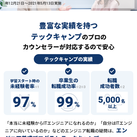
年12月21日〜2021年5月13日実施
豊富な実績を持つ
テックキャンプ
の
プロの
カウンセラーが対応するので安心
卒業生の
転職
学習スタート時の
未経験者率
転職成功率
成功者数
※1
※2※3
※2
97
99
5,000
名
%
%
以上
「本当に未経験からITエンジニアになれるのか」「自分はITエンジ
エン
ニアに向いているのか」などの
エンジニア転職の疑問は、