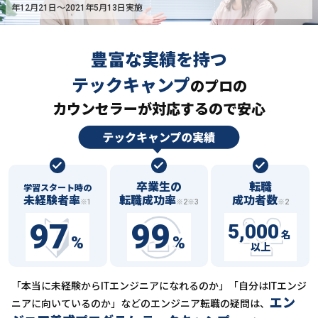
年12月21日〜2021年5月13日実施
豊富な実績を持つ
テックキャンプ
の
プロの
カウンセラーが対応するので安心
卒業生の
転職
学習スタート時の
未経験者率
転職成功率
成功者数
※1
※2※3
※2
97
99
5,000
名
%
%
以上
「本当に未経験からITエンジニアになれるのか」「自分はITエンジ
エン
ニアに向いているのか」などの
エンジニア転職の疑問は、