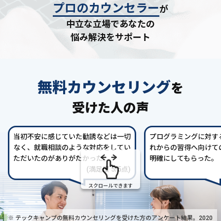
プロのカウンセラー
が
中立な立場であなたの
悩み解決をサポート
無料カウンセリング
を
受けた人の声
当初不安に感じていた勧誘などは一切
プログラミングに対す
なく、就職相談のような対応をしてい
れからの習得へ向けて
ただいたのがありがたかった。
明確にしてもらった。
(満足度 5/5点)
スクロールできます
※ テックキャンプの無料カウンセリングを受けた方の
アンケート結果。2020