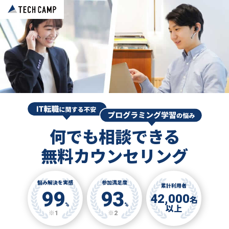
何でも相談できる
無料カウンセリング
悩み解決を実感
参加満足度
累計利用者
99
93
42,000
名
%
%
以上
※1
※2