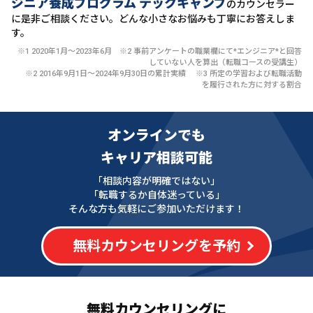
ジニア養成プログラム テックキャンプ
のカウンセラー
に
是非ご相談ください。どんな小さなお悩みも丁寧にお答えしま
す。
※1 2020年1月〜2023年6月 ※2 事前アンケートの職業欄にて*エンジニア*と回答
していない人を算出（転職コースの受講生）
※2 2016年9月1日〜2024年9月30日の累計実績 ※3 所定の学習および転職活動
を履行された方に対する割合
オンラインでも
キャリア相談可能
「相談内容が明確ではない」
「転職するか自体迷っている」
そんな方も気軽にご参加いただけます！
無料カウンセリングを予約
無料カウンセリングに